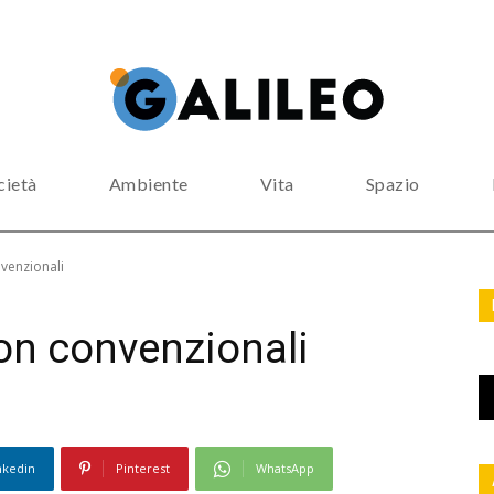
cietà
Ambiente
Vita
Spazio
venzionali
n convenzionali
nkedin
Pinterest
WhatsApp