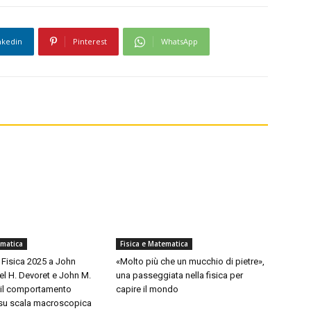
nkedin
Pinterest
WhatsApp
ematica
Fisica e Matematica
 Fisica 2025 a John
«Molto più che un mucchio di pietre»,
el H. Devoret e John M.
una passeggiata nella fisica per
r il comportamento
capire il mondo
 su scala macroscopica