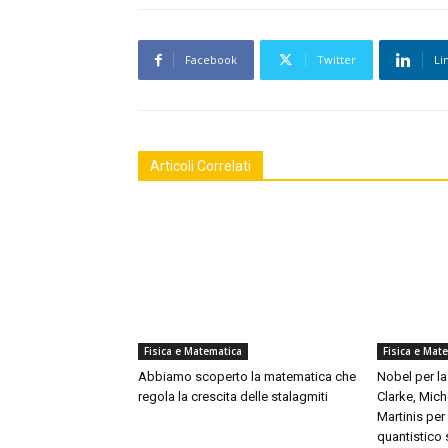
Facebook
Twitter
Li
Articoli Correlati
Fisica e Matematica
Fisica e Mat
Abbiamo scoperto la matematica che
Nobel per la
regola la crescita delle stalagmiti
Clarke, Mich
Martinis pe
quantistico