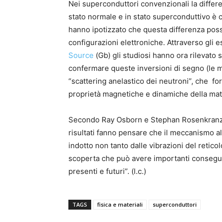
Nei superconduttori convenzionali la differen
stato normale e in stato superconduttivo è cos
hanno ipotizzato che questa differenza poss
configurazioni elettroniche. Attraverso gli e
Source
(Gb) gli studiosi hanno ora rilevato
confermare queste inversioni di segno (le mi
“scattering anelastico dei neutroni”, che f
proprietà magnetiche e dinamiche della mate
Secondo Ray Osborn e Stephan Rosenkranz,
risultati fanno pensare che il meccanismo a
indotto non tanto dalle vibrazioni del retico
scoperta che può avere importanti conseguen
presenti e futuri”. (l.c.)
TAGS
fisica e materiali
superconduttori