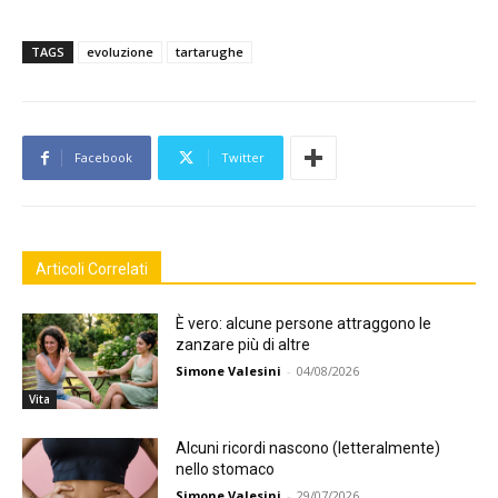
TAGS
evoluzione
tartarughe
Facebook
Twitter
Articoli Correlati
È vero: alcune persone attraggono le
zanzare più di altre
Simone Valesini
-
04/08/2026
Vita
Alcuni ricordi nascono (letteralmente)
nello stomaco
Simone Valesini
-
29/07/2026