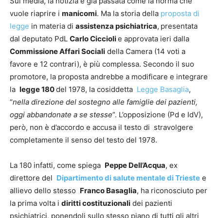
Sui media, la notizia è già passata come la norma che
vuole riaprire i
manicomi
. Ma la storia della
proposta di
legge
in materia di
assistenza psichiatrica
,
presentata
dal deputato PdL
Carlo Ciccioli
e approvata ieri dalla
Commissione Affari Sociali
della Camera (14 voti a
favore e 12 contrari), è più complessa. Secondo il suo
promotore, la proposta andrebbe a modificare e integrare
la
legge 180
del 1978, la cosiddetta
Legge Basaglia
,
“
nella direzione del sostegno alle famiglie dei pazienti,
oggi abbandonate a se stesse
”. L’opposizione (Pd e IdV),
però, non è d’accordo e accusa il testo di stravolgere
completamente il senso del testo del 1978.
La 180 infatti, come spiega
Peppe Dell’Acqua
, ex
direttore del
Dipartimento di salute mentale di Trieste
e
allievo dello stesso
Franco Basaglia
, ha riconosciuto per
la prima volta i
diritti costituzionali
dei pazienti
psichiatrici, ponendoli sullo stesso piano di tutti gli altri