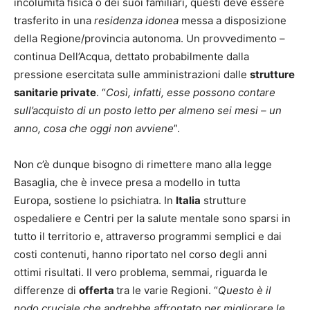
incolumità fisica o dei suoi familiari, questi deve essere
trasferito in una
residenza idonea
messa a disposizione
della Regione/provincia autonoma. Un provvedimento –
continua Dell’Acqua, dettato probabilmente dalla
pressione esercitata sulle amministrazioni dalle
strutture
sanitarie private
. “
Così, infatti, esse possono contare
sull’acquisto di un posto letto per almeno sei mesi – un
anno, cosa che oggi non avviene
”.
Non c’è dunque bisogno di rimettere mano alla legge
Basaglia, che è invece presa a modello in tutta
Europa, sostiene lo psichiatra. In
Italia
strutture
ospedaliere e Centri per la salute mentale sono sparsi in
tutto il territorio e, attraverso programmi semplici e dai
costi contenuti, hanno riportato nel corso degli anni
ottimi risultati. Il vero problema, semmai, riguarda le
differenze di
offerta
tra le varie Regioni. “
Questo è il
nodo cruciale che andrebbe affrontato per migliorare le