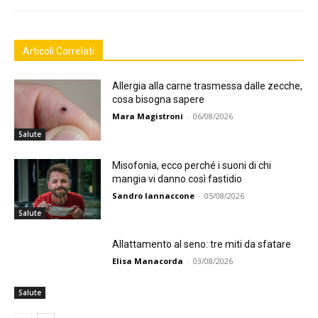
Articoli Correlati
Allergia alla carne trasmessa dalle zecche,
cosa bisogna sapere
Mara Magistroni
-
06/08/2026
Salute
Misofonia, ecco perché i suoni di chi
mangia vi danno così fastidio
Sandro Iannaccone
-
05/08/2026
Salute
Allattamento al seno: tre miti da sfatare
Elisa Manacorda
-
03/08/2026
Salute