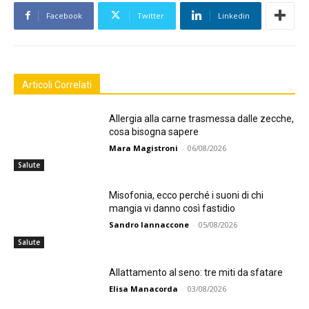
Facebook
Twitter
Linkedin
Articoli Correlati
Allergia alla carne trasmessa dalle zecche,
cosa bisogna sapere
Mara Magistroni
-
06/08/2026
Salute
Misofonia, ecco perché i suoni di chi
mangia vi danno così fastidio
Sandro Iannaccone
-
05/08/2026
Salute
Allattamento al seno: tre miti da sfatare
Elisa Manacorda
-
03/08/2026