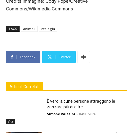
Credits immagine: Cody Pope/Creative
Commons/Wikimedia Commons
TAGS
animali
etologia
Facebook
Twitter
Articoli Correlati
È vero: alcune persone attraggono le
zanzare più di altre
Simone Valesini
-
04/08/2026
Vita