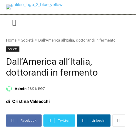
Home
Società
Dall'America all'Italia, dottorandi in fermento
Società
Dall’America all’Italia,
dottorandi in fermento
Admin
25/01/1997
di
Cristina Valsecchi
Facebook
Twitter
Linkedin