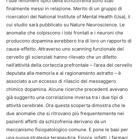
I due fenomeni tipici della schizofrenia sono stati
finalmente messi in relazione. Merito di un gruppo di
ricercatori del National Institute of Mental Health (Usa), il
cui studio sarà pubblicato su Nature Neuroscience. Le
anomalie che colpiscono i lobi frontali e i neuroni che
producono dopamina avrebbero tra di loro un rapporto di
causa-effetto. Attraverso uno scanning funzionale del
cervello gli scienziati hanno rilevato che un difetto
nell’attività della corteccia prefrontale – l’area del cervello
deputata alla memoria e al ragionamento astratto – è
associato a un eccesso di rilascio del messaggero
chimico dopamina. Alcune ricerche precedenti avevano
già suggerito una correlazione inversa tra i due tipi di
attività cerebrale. Ora questa scoperta dimostra che le
due anomalie che si ritrovano più frequentemente nei
pazienti affetti da schizofrenia derivano da un
meccanismo fisiopatologico comune. E pone le basi per
una nuova strategia terapeutica. Finora, infatti, i farmaci