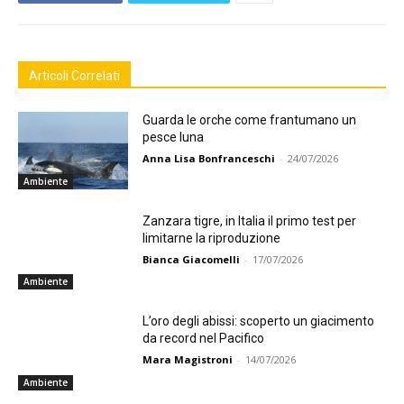
Articoli Correlati
Guarda le orche come frantumano un
pesce luna
Anna Lisa Bonfranceschi
-
24/07/2026
Ambiente
Zanzara tigre, in Italia il primo test per
limitarne la riproduzione
Bianca Giacomelli
-
17/07/2026
Ambiente
L’oro degli abissi: scoperto un giacimento
da record nel Pacifico
Mara Magistroni
-
14/07/2026
Ambiente