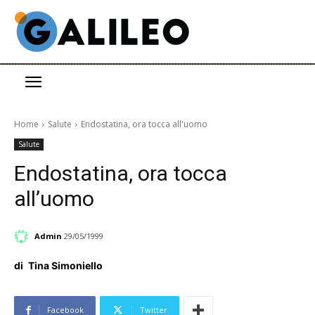
Home
Salute
Endostatina, ora tocca all'uomo
Salute
Endostatina, ora tocca
all’uomo
Admin
29/05/1999
di
Tina Simoniello
Facebook
Twitter