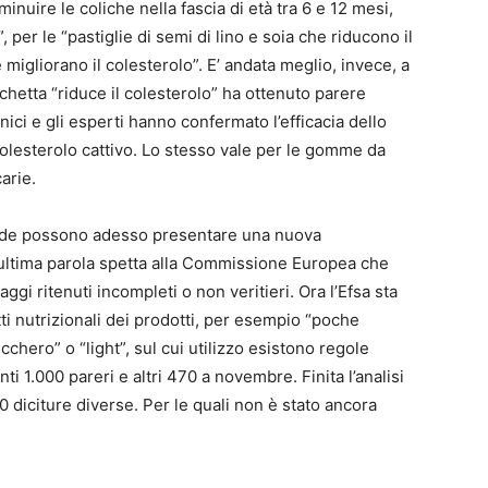
inuire le coliche nella fascia di età tra 6 e 12 mesi,
”, per le “pastiglie di semi di lino e soia che riducono il
e migliorano il colesterolo”. E’ andata meglio, invece, a
tichetta “riduce il colesterolo” ha ottenuto parere
inici e gli esperti hanno confermato l’efficacia dello
l colesterolo cattivo. Lo stesso vale per le gomme da
arie.
ziende possono adesso presentare una nuova
’ultima parola spetta alla Commissione Europea che
i ritenuti incompleti o non veritieri. Ora l’Efsa sta
i nutrizionali dei prodotti, per esempio “poche
ucchero” o “light”, sul cui utilizzo esistono regole
nti 1.000 pareri e altri 470 a novembre. Finita l’analisi
0 diciture diverse. Per le quali non è stato ancora