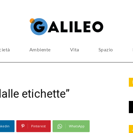
cietà
Ambiente
Vita
Spazio
lle etichette”
nkedin
Pinterest
WhatsApp