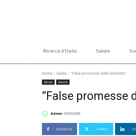
Ricerca d’Italia
Salute
So
Home
Salute
"False promesse dalle etichette"
Salute
Società
“False promesse da
Admin
13/05/2009
Facebook
Twitter
Li