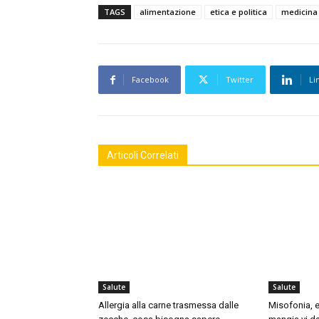
TAGS
alimentazione
etica e politica
medicina 
Facebook
Twitter
Li
Articoli Correlati
Salute
Salute
Allergia alla carne trasmessa dalle
Misofonia, e