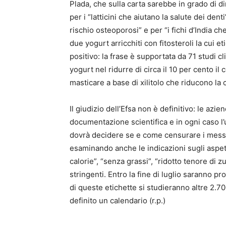
Plada, che sulla carta sarebbe in grado di dim
per i “latticini che aiutano la salute dei denti
rischio osteoporosi” e per “i fichi d’India ch
due yogurt arricchiti con fitosteroli la cui e
positivo: la frase è supportata da 71 studi cl
yogurt nel ridurre di circa il 10 per cento i
masticare a base di xilitolo che riducono la c
Il giudizio dell’Efsa non è definitivo: le a
documentazione scientifica e in ogni caso l
dovrà decidere se e come censurare i messagg
esaminando anche le indicazioni sugli aspett
calorie”, “senza grassi”, “ridotto tenore di z
stringenti. Entro la fine di luglio saranno pro
di queste etichette si studieranno altre 2.70
definito un calendario (r.p.)