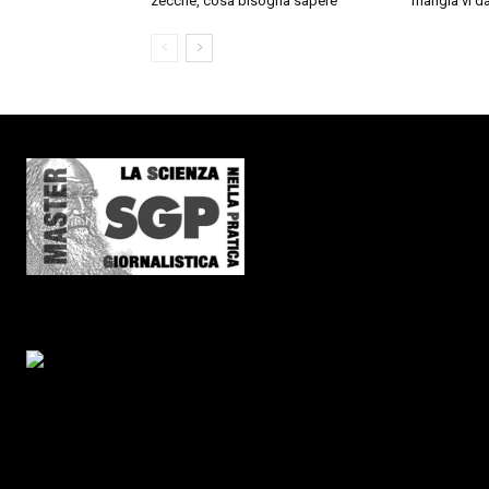
zecche, cosa bisogna sapere
mangia vi da