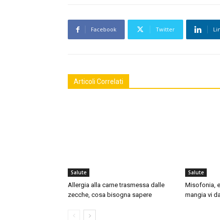
Facebook
Twitter
Li
Articoli Correlati
Salute
Salute
Allergia alla carne trasmessa dalle
Misofonia, e
zecche, cosa bisogna sapere
mangia vi da