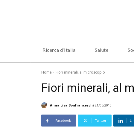
Ricerca d’Italia
Salute
So
Home
Fiori minerali, al microscopio
Fiori minerali, al
Anna Lisa Bonfranceschi
21/05/2013
Facebook
Twitter
Li