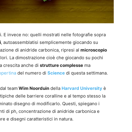
i. E invece no: quelli mostrati nelle fotografie sopra
i
, autoassemblatisi semplicemente giocando su
zione di anidride carbonica, ripresi al
microscopio
olori. La dimostrazione cioè che giocando su pochi
la crescita anche di
strutture complesse
ma
opertina
del numero di
Science
di questa settimana.
 dal team
Wim Noorduin
della
Harvard University
è
 tipiche delle barriere coralline e al tempo stesso la
minato disegno di modificarlo. Questi, spiegano i
i di ph, concentrazione di anidride carbonica e
e e disegni caratteristici in natura.