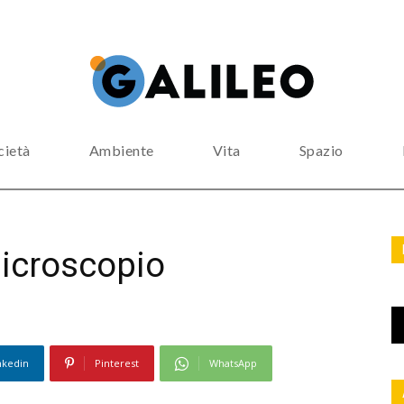
cietà
Ambiente
Vita
Spazio
 microscopio
nkedin
Pinterest
WhatsApp