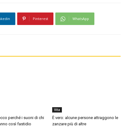
nkedin
Pinterest
WhatsApp
Vita
cco perché i suoni di chi
È vero: alcune persone attraggono le
nno così fastidio
zanzare più di altre