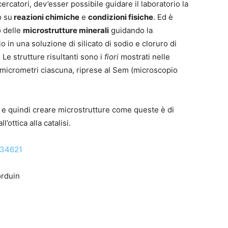
rcatori, dev’esser possibile guidare il laboratorio la
o su
reazioni chimiche
e
condizioni fisiche
. Ed è
o delle
microstrutture minerali
guidando la
o in una soluzione di silicato di sodio e cloruro di
 Le strutture risultanti sono i
fiori
mostrati nelle
 micrometri ciascuna, riprese al Sem (microscopio
re e quindi creare microstrutture come queste è di
ottica alla catalisi.
234621
orduin