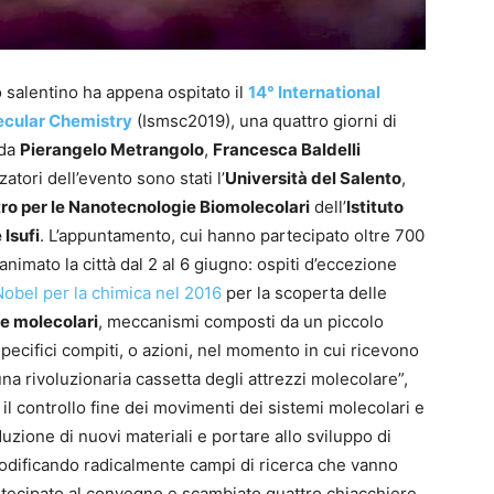
o salentino ha appena ospitato il
14° International
cular Chemistry
(Ismsc2019), una quattro giorni di
 da
Pierangelo Metrangolo
,
Francesca Baldelli
atori dell’evento sono stati l’
Università del Salento
,
ro per le Nanotecnologie Biomolecolari
dell’
Istituto
 Isufi
. L’appuntamento, cui hanno partecipato oltre 700
 animato la città dal 2 al 6 giugno: ospiti d’eccezione
obel per la chimica nel 2016
per la scoperta delle
e molecolari
, meccanismi composti da un piccolo
ecifici compiti, o azioni, nel momento in cui ricevono
“una rivoluzionaria cassetta degli attrezzi molecolare”,
 il controllo fine dei movimenti dei sistemi molecolari e
uzione di nuovi materiali e portare allo sviluppo di
modificando radicalmente campi di ricerca che vanno
tecipato al convegno e scambiato quattro chiacchiere