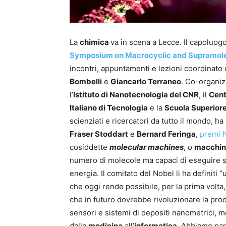
La
chimica
va in scena a Lecce. Il capoluog
Symposium on Macrocyclic and Supramole
incontri, appuntamenti e lezioni coordinato
Bombelli
e
Giancarlo Terraneo
. Co-organizz
l’
Istituto di Nanotecnologia del CNR
, il
Cent
Italiano di Tecnologia
e la
Scuola Superiore
scienziati e ricercatori da tutto il mondo, ha
Fraser Stoddart
e
Bernard Feringa
,
premi N
cosiddette
molecular machines
, o
macchin
numero di molecole ma capaci di eseguire sp
energia. Il comitato del Nobel li ha definiti 
che oggi rende possibile, per la prima volta,
che in futuro dovrebbe rivoluzionare la prod
sensori e sistemi di depositi nanometrici, 
dalla
medicina
all’
informatica
. Abbiamo par