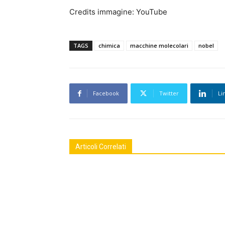
Credits immagine: YouTube
TAGS
chimica
macchine molecolari
nobel
Facebook
Twitter
Li
Articoli Correlati