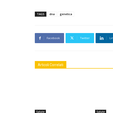
TAGS
dna
genetica
Facebook
Twitter
Li
Articoli Correlati
Salute
Salute