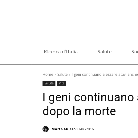
Ricerca d’Italia
Salute
So
Home
Salute
I geni continuano a essere attivi anc
Salute
Vita
I geni continuano 
dopo la morte
Marta Musso
27/06/2016