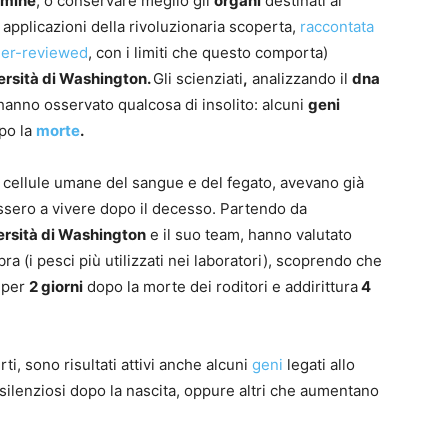
imine
, o conservare meglio gli
organi
destinati ai
 applicazioni della rivoluzionaria scoperta,
raccontata
er-reviewed
, con i limiti che questo comporta)
ersità di Washington.
Gli scienziati
,
analizzando il
dna
 hanno osservato qualcosa di insolito: alcuni
geni
po la
morte
.
 cellule umane del sangue e del fegato, avevano già
sero a vivere dopo il decesso. Partendo da
ersità di Washington
e il suo team, hanno valutato
bra (i pesci più utilizzati nei laboratori), scoprendo che
e per
2 giorni
dopo la morte dei roditori e addirittura
4
i, sono risultati attivi anche alcuni
geni
legati allo
silenziosi dopo la nascita, oppure altri che aumentano