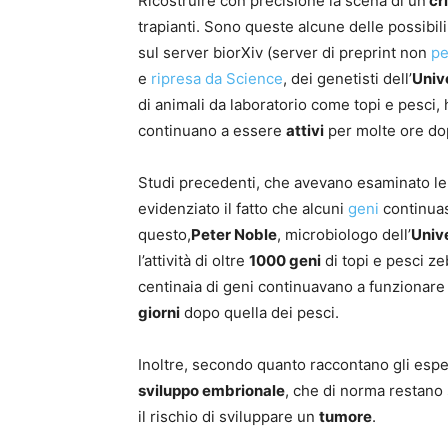
Ricostruire con precisione la scena di un
cr
trapianti. Sono queste alcune delle possibili
sul server biorXiv (server di preprint non
pe
e
ripresa da Science
, dei genetisti dell’
Univ
di animali da laboratorio come topi e pesci,
continuano a essere
attivi
per molte ore do
Studi precedenti, che avevano esaminato le
evidenziato il fatto che alcuni
geni
continuas
questo,
Peter Noble
, microbiologo dell’
Univ
l’attività di oltre
1000 geni
di topi e pesci ze
centinaia di geni continuavano a funzionar
giorni
dopo quella dei pesci.
Inoltre, secondo quanto raccontano gli espert
sviluppo embrionale
, che di norma restano 
il rischio di sviluppare un
tumore
.