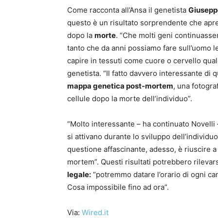
Come racconta all’Ansa il genetista
Giuseppe
questo è un risultato sorprendente che ap
dopo la
morte
. “Che molti geni continuasse
tanto che da anni possiamo fare sull’uomo le
capire in tessuti come cuore o cervello qual
genetista. “Il fatto davvero interessante di 
mappa genetica post-mortem
, una fotogra
cellule dopo la morte dell’individuo”.
“Molto interessante – ha continuato Novelli – 
si attivano durante lo sviluppo dell’individ
questione affascinante, adesso, è riuscire a 
mortem”. Questi risultati potrebbero rileva
legale:
“potremmo datare l’orario di ogni ca
Cosa impossibile fino ad ora”.
Via:
Wired.it