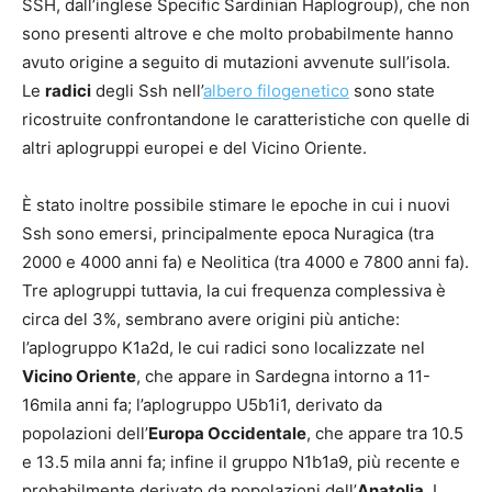
SSH, dall’inglese Specific Sardinian Haplogroup), che non
sono presenti altrove e che molto probabilmente hanno
avuto origine a seguito di mutazioni avvenute sull’isola.
Le
radici
degli Ssh nell’
albero filogenetico
sono state
ricostruite confrontandone le caratteristiche con quelle di
altri aplogruppi europei e del Vicino Oriente.
È stato inoltre possibile stimare le epoche in cui i nuovi
Ssh sono emersi, principalmente epoca Nuragica (tra
2000 e 4000 anni fa) e Neolitica (tra 4000 e 7800 anni fa).
Tre aplogruppi tuttavia, la cui frequenza complessiva è
circa del 3%, sembrano avere origini più antiche:
l’aplogruppo K1a2d, le cui radici sono localizzate nel
Vicino Oriente
, che appare in Sardegna intorno a 11-
16mila anni fa; l’aplogruppo U5b1i1, derivato da
popolazioni dell’
Europa Occidentale
, che appare tra 10.5
e 13.5 mila anni fa; infine il gruppo N1b1a9, più recente e
probabilmente derivato da popolazioni dell’
Anatolia
. I