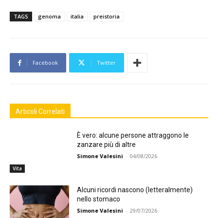
TAGS
genoma
italia
preistoria
Facebook
Twitter
Articoli Correlati
È vero: alcune persone attraggono le
zanzare più di altre
Simone Valesini
-
04/08/2026
Vita
Alcuni ricordi nascono (letteralmente)
nello stomaco
Simone Valesini
-
29/07/2026