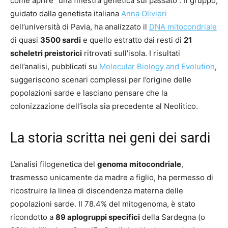
come aprire “una finestra genetica sul passato”. Il gruppo,
guidato dalla genetista italiana
Anna Olivieri
dell’università di Pavia, ha analizzato il
DNA mitocondriale
di quasi
3500 sardi
e quello estratto dai resti di
21
scheletri preistorici
ritrovati sull’isola. I risultati
dell’analisi, pubblicati su
Molecular Biology and Evolution
,
suggeriscono scenari complessi per l’origine delle
popolazioni sarde e lasciano pensare che la
colonizzazione dell’isola sia precedente al Neolitico.
La storia scritta nei geni dei sardi
L’analisi filogenetica del
genoma mitocondriale
,
trasmesso unicamente da madre a figlio, ha permesso di
ricostruire la linea di discendenza materna delle
popolazioni sarde. Il 78.4% del mitogenoma, è stato
ricondotto a
89 aplogruppi specifici
della Sardegna (o