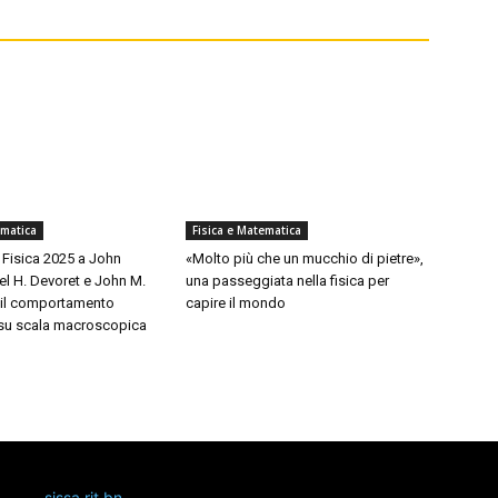
ematica
Fisica e Matematica
 Fisica 2025 a John
«Molto più che un mucchio di pietre»,
el H. Devoret e John M.
una passeggiata nella fisica per
r il comportamento
capire il mondo
 su scala macroscopica