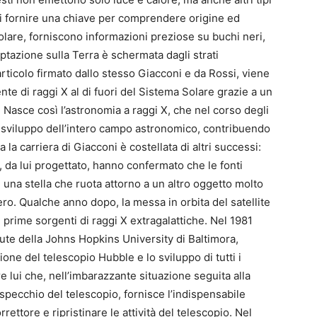
o di fornire una chiave per comprendere origine ed
colare, forniscono informazioni preziose su buchi neri,
ptazione sulla Terra è schermata dagli strati
rticolo firmato dallo stesso Giacconi e da Rossi, viene
te di raggi X al di fuori del Sistema Solare grazie a un
. Nasce così l’astronomia a raggi X, che nel corso degli
sviluppo dell’intero campo astronomico, contribuendo
la carriera di Giacconi è costellata di altri successi:
, da lui progettato, hanno confermato che le fonti
 una stella che ruota attorno a un altro oggetto molto
. Qualche anno dopo, la messa in orbita del satellite
e prime sorgenti di raggi X extragalattiche. Nel 1981
ute della Johns Hopkins University di Baltimora,
one del telescopio Hubble e lo sviluppo di tutti i
e lui che, nell’imbarazzante situazione seguita alla
 specchio del telescopio, fornisce l’indispensabile
ettore e ripristinare le attività del telescopio. Nel