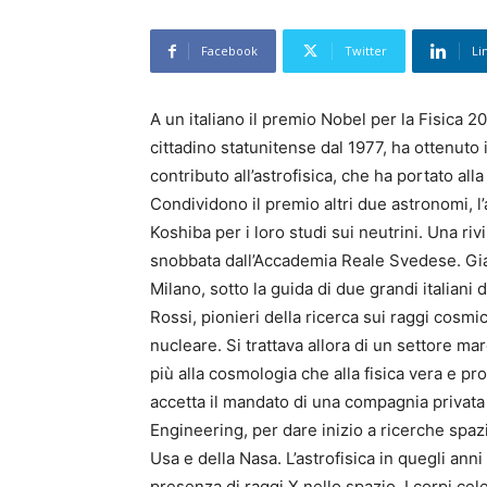
Facebook
Twitter
Li
A un italiano il premio Nobel per la Fisica 
cittadino statunitense dal 1977, ha ottenuto 
contributo all’astrofisica, che ha portato al
Condividono il premio altri due astronomi,
Koshiba per i loro studi sui neutrini. Una riv
snobbata dall’Accademia Reale Svedese. Giacc
Milano, sotto la guida di due grandi italiani 
Rossi, pionieri della ricerca sui raggi cosmici
nucleare. Si trattava allora di un settore m
più alla cosmologia che alla fisica vera e p
accetta il mandato di una compagnia privat
Engineering, per dare inizio a ricerche spazi
Usa e della Nasa. L’astrofisica in quegli an
presenza di raggi X nello spazio. I corpi cel