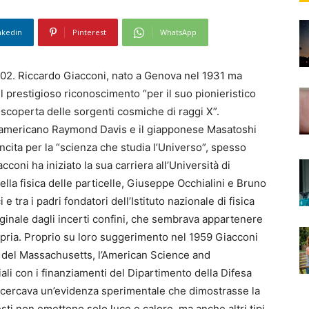
nkedin
Pinterest
WhatsApp
2002. Riccardo Giacconi, nato a Genova nel 1931 ma
il prestigioso riconoscimento “per il suo pionieristico
la scoperta delle sorgenti cosmiche di raggi X”.
 l’americano Raymond Davis e il giapponese Masatoshi
incita per la “scienza che studia l’Universo”, spesso
oni ha iniziato la sua carriera all’Università di
della fisica delle particelle, Giuseppe Occhialini e Bruno
 e tra i padri fondatori dell’Istituto nazionale di fisica
arginale dagli incerti confini, che sembrava appartenere
ropria. Proprio su loro suggerimento nel 1959 Giacconi
a del Massachusetts, l’American Science and
ali con i finanziamenti del Dipartimento della Difesa
ni cercava un’evidenza sperimentale che dimostrasse la
esti non emettono solo luce e calore, ma anche altri tipi