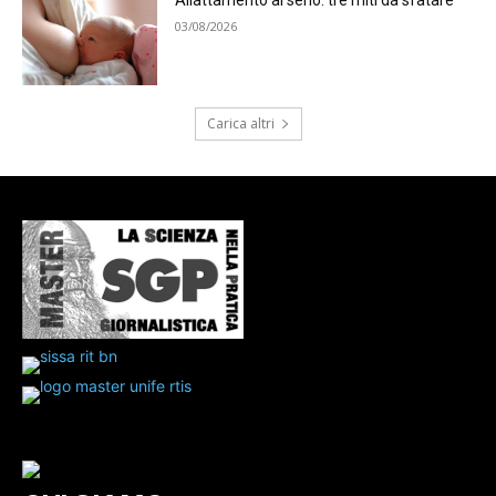
Allattamento al seno: tre miti da sfatare
03/08/2026
Carica altri