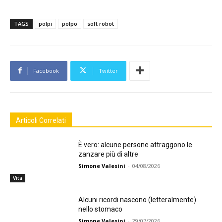
TAGS
polpi
polpo
soft robot
Facebook
Twitter
Articoli Correlati
È vero: alcune persone attraggono le
zanzare più di altre
Simone Valesini
-
04/08/2026
Vita
Alcuni ricordi nascono (letteralmente)
nello stomaco
Simone Valesini
-
29/07/2026