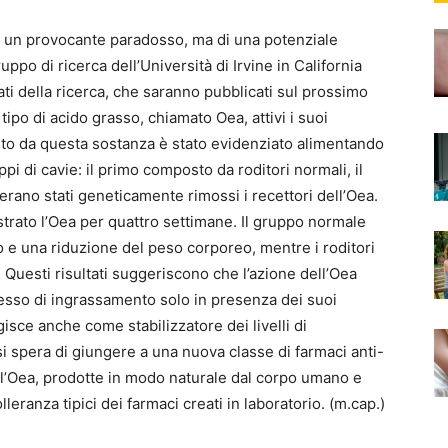
i un provocante paradosso, ma di una potenziale
po di ricerca dell’Università di Irvine in California
ltati della ricerca, che saranno pubblicati sul prossimo
ipo di acido grasso, chiamato Oea, attivi i suoi
volto da questa sostanza è stato evidenziato alimentando
pi di cavie: il primo composto da roditori normali, il
erano stati geneticamente rimossi i recettori dell’Oea.
istrato l’Oea per quattro settimane. Il gruppo normale
o e una riduzione del peso corporeo, mentre i roditori
Questi risultati suggeriscono che l’azione dell’Oea
esso di ingrassamento solo in presenza dei suoi
agisce anche come stabilizzatore dei livelli di
 si spera di giungere a una nuova classe di farmaci anti-
l’Oea, prodotte in modo naturale dal corpo umano e
leranza tipici dei farmaci creati in laboratorio. (m.cap.)