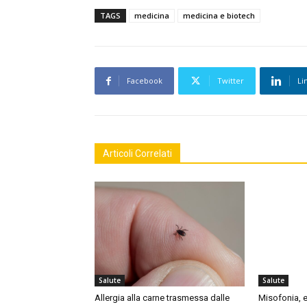
TAGS
medicina
medicina e biotech
Facebook
Twitter
Li
Articoli Correlati
Salute
Salute
Allergia alla carne trasmessa dalle
Misofonia, e