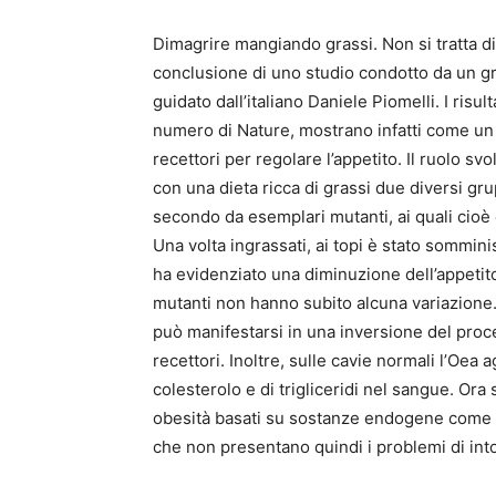
Dimagrire mangiando grassi. Non si tratta d
conclusione di uno studio condotto da un grup
guidato dall’italiano Daniele Piomelli. I risu
numero di Nature, mostrano infatti come un t
recettori per regolare l’appetito. Il ruolo s
con una dieta ricca di grassi due diversi grup
secondo da esemplari mutanti, ai quali cioè 
Una volta ingrassati, ai topi è stato sommin
ha evidenziato una diminuzione dell’appetit
mutanti non hanno subito alcuna variazione. 
può manifestarsi in una inversione del proc
recettori. Inoltre, sulle cavie normali l’Oea 
colesterolo e di trigliceridi nel sangue. Ora
obesità basati su sostanze endogene come 
che non presentano quindi i problemi di intol