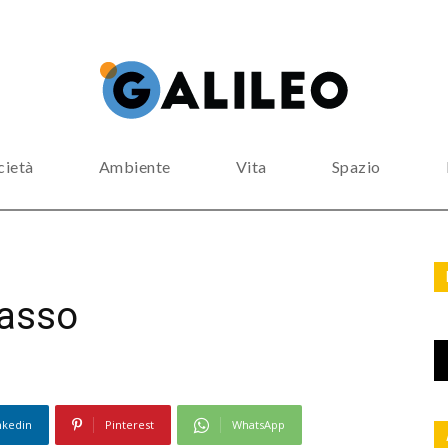
cietà
Ambiente
Vita
Spazio
rasso
nkedin
Pinterest
WhatsApp