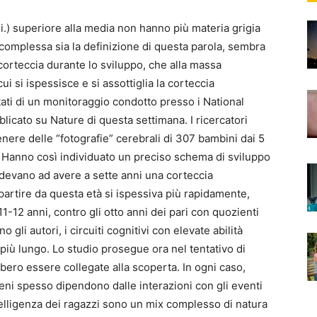
.i.) superiore alla media non hanno più materia grigia
o complessa sia la definizione di questa parola, sembra
 corteccia durante lo sviluppo, che alla massa
i si ispessisce e si assottiglia la corteccia
ltati di un monitoraggio condotto presso i National
blicato su Nature di questa settimana. I ricercatori
nere delle “fotografie” cerebrali di 307 bambini dai 5
o. Hanno così individuato un preciso schema di sviluppo
endevano ad avere a sette anni una corteccia
 partire da questa età si ispessiva più rapidamente,
11-12 anni, contro gli otto anni dei pari con quozienti
 gli autori, i circuiti cognitivi con elevate abilità
più lungo. Lo studio prosegue ora nel tentativo di
bbero essere collegate alla scoperta. In ogni caso,
i geni spesso dipendono dalle interazioni con gli eventi
ntelligenza dei ragazzi sono un mix complesso di natura