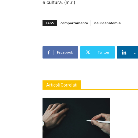
e cultura. (m.r.)
TAGS
comportamento
neuroanatomia
Facebook
Twitter
Li
Articoli Correlati