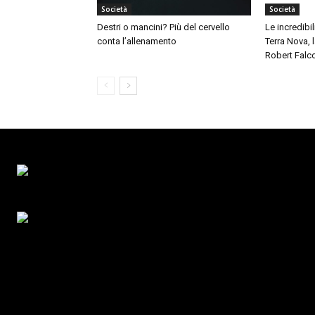
Società
Società
Destri o mancini? Più del cervello
Le incredibil
conta l’allenamento
Terra Nova,
Robert Falc