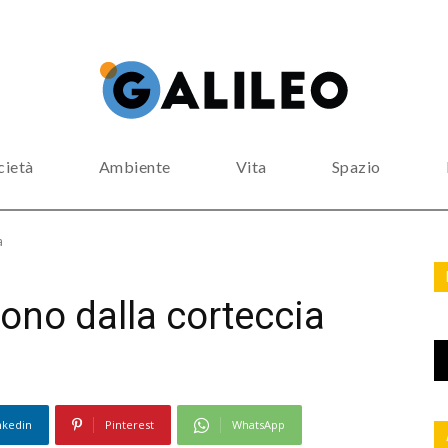
cietà
Ambiente
Vita
Spazio
a
dono dalla corteccia
nkedin
Pinterest
WhatsApp