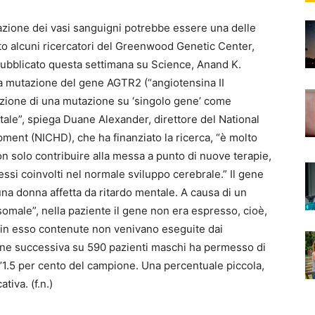
azione dei vasi sanguigni potrebbe essere una delle
to alcuni ricercatori del Greenwood Genetic Center,
 pubblicato questa settimana su Science, Anand K.
la mutazione del gene AGTR2 (“angiotensina II
cazione di una mutazione su ‘singolo gene’ come
ntale”, spiega Duane Alexander, direttore del National
ment (NICHD), che ha finanziato la ricerca, “è molto
 solo contribuire alla messa a punto di nuove terapie,
essi coinvolti nel normale sviluppo cerebrale.” Il gene
una donna affetta da ritardo mentale. A causa di un
ale”, nella paziente il gene non era espresso, cioè,
 in esso contenute non venivano eseguite dai
gine successiva su 590 pazienti maschi ha permesso di
’1.5 per cento del campione. Una percentuale piccola,
tiva. (f.n.)