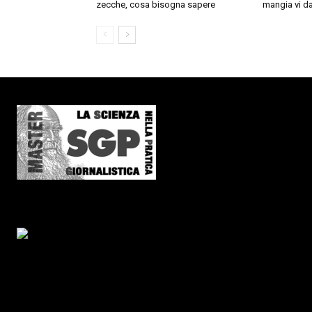
zecche, cosa bisogna sapere
mangia vi da