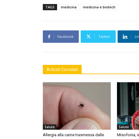
TAGS
medicina
medicina e biotech
Facebook
Twitter
Li
Articoli Correlati
Salute
Salute
Allergia alla carne trasmessa dalle
Misofonia, e