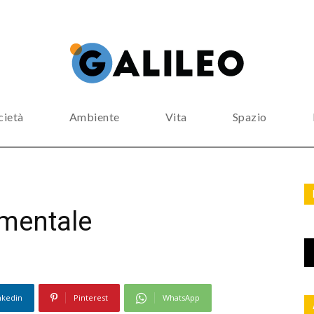
cietà
Ambiente
Vita
Spazio
o mentale
nkedin
Pinterest
WhatsApp