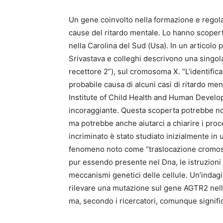
Un gene coinvolto nella formazione e regol
cause del ritardo mentale. Lo hanno scoper
nella Carolina del Sud (Usa). In un articolo
Srivastava e colleghi descrivono una singo
recettore 2”), sul cromosoma X. “L’identifi
probabile causa di alcuni casi di ritardo me
Institute of Child Health and Human Develop
incoraggiante. Questa scoperta potrebbe non
ma potrebbe anche aiutarci a chiarire i proc
incriminato è stato studiato inizialmente in 
fenomeno noto come “traslocazione cromosom
pur essendo presente nel Dna, le istruzioni
meccanismi genetici delle cellule. Un’inda
rilevare una mutazione sul gene AGTR2 nell
ma, secondo i ricercatori, comunque significa