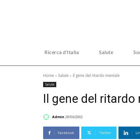
Ricerca d’Italia
Salute
So
Home
Salute
Il gene del ritardo mentale
Salute
Il gene del ritard
Admin
28/06/2002
Facebook
Twitter
Li