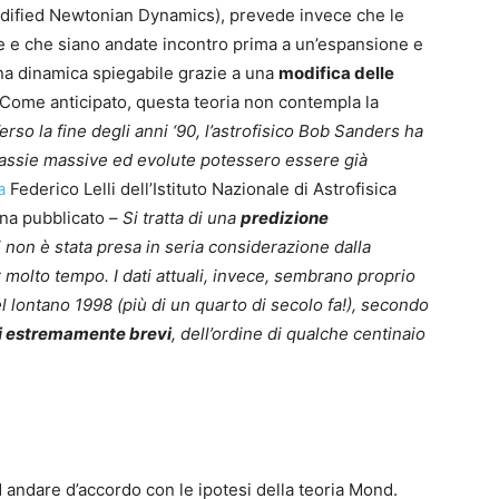
ified Newtonian Dynamics), prevede invece che le
e e che siano andate incontro prima a un’espansione e
una dinamica spiegabile grazie a una
modifica delle
 Come anticipato, questa teoria non contempla la
erso la fine degli anni ‘90, l’astrofisico Bob Sanders ha
alassie massive ed evolute potessero essere già
a
Federico Lelli dell’Istituto Nazionale di Astrofisica
ena pubblicato –
Si tratta di una
predizione
ti non è stata presa in seria considerazione dalla
 molto tempo. I dati attuali, invece, sembrano proprio
 lontano 1998 (più di un quarto di secolo fa!), secondo
pi estremamente brevi
, dell’ordine di qualche centinaio
 andare d’accordo con le ipotesi della teoria Mond.