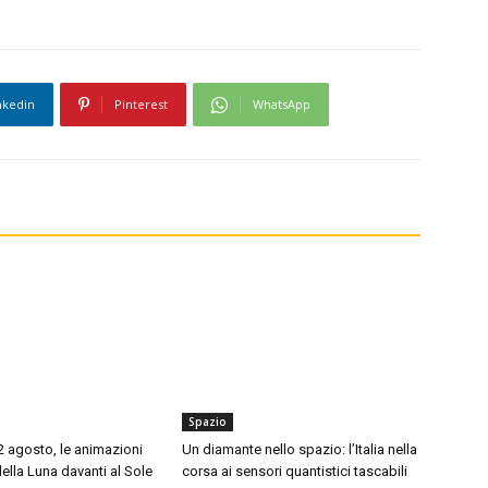
nkedin
Pinterest
WhatsApp
Spazio
12 agosto, le animazioni
Un diamante nello spazio: l’Italia nella
della Luna davanti al Sole
corsa ai sensori quantistici tascabili