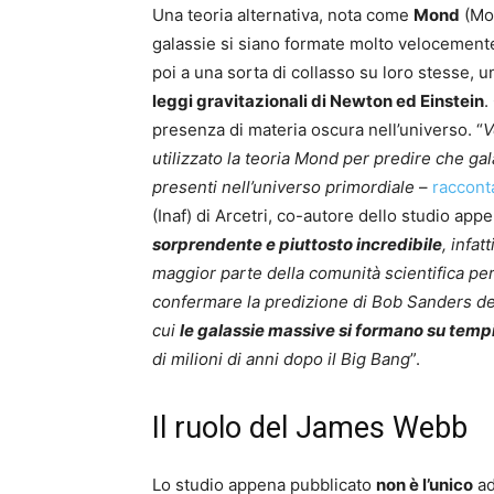
Una teoria alternativa, nota come
Mond
(Mod
galassie si siano formate molto velocement
poi a una sorta di collasso su loro stesse, 
leggi gravitazionali di Newton ed Einstein
.
presenza di materia oscura nell’universo. “
V
utilizzato la teoria Mond per predire che g
presenti nell’universo primordiale
–
raccont
(Inaf) di Arcetri, co-autore dello studio app
sorprendente e piuttosto incredibile
, infat
maggior parte della comunità scientifica per
confermare la predizione di Bob Sanders del
cui
le galassie massive si formano su tem
di milioni di anni dopo il Big Bang
”.
Il ruolo del James Webb
Lo studio appena pubblicato
non è l’unico
ad