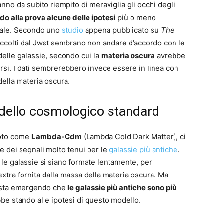
no da subito riempito di meraviglia gli occhi degli
o alla prova alcune delle ipotesi
più o meno
diale. Secondo uno
studio
appena pubblicato su
The
raccolti dal Jwst sembrano non andare d’accordo con le
delle galassie, secondo cui la
materia oscura
avrebbe
arsi. I dati sembrerebbero invece essere in linea con
della materia oscura.
modello cosmologico standard
noto come
Lambda-Cdm
(Lambda Cold Dark Matter), ci
 dei segnali molto tenui per le
galassie più antiche
.
e galassie si siano formate lentamente, per
extra fornita dalla massa della materia oscura. Ma
bb sta emergendo che
le galassie più antiche sono più
bbe stando alle ipotesi di questo modello.