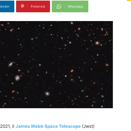
nkedin
Pinterest
WhatsApp
2021, il
James Webb Space Telescope
(Jwst)