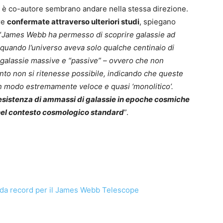
li è co-autore sembrano andare nella stessa direzione.
re
confermate attraverso ulteriori studi
, spiegano
“
James Webb ha permesso di scoprire galassie ad
 quando l’universo aveva solo qualche centinaio di
 di galassie massive e “passive” – ovvero che non
uanto non si ritenesse possibile, indicando che queste
n modo estremamente veloce e quasi ‘monolitico’.
l’esistenza di ammassi di galassie in epoche cosmiche
 nel contesto cosmologico standard
”.
da record per il James Webb Telescope