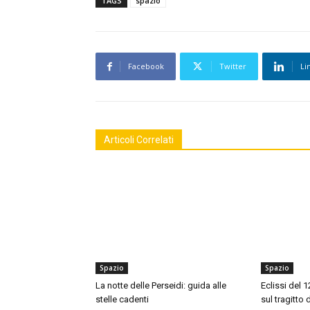
TAGS
spazio
Facebook
Twitter
Li
Articoli Correlati
Spazio
Spazio
La notte delle Perseidi: guida alle
Eclissi del 
stelle cadenti
sul tragitto 