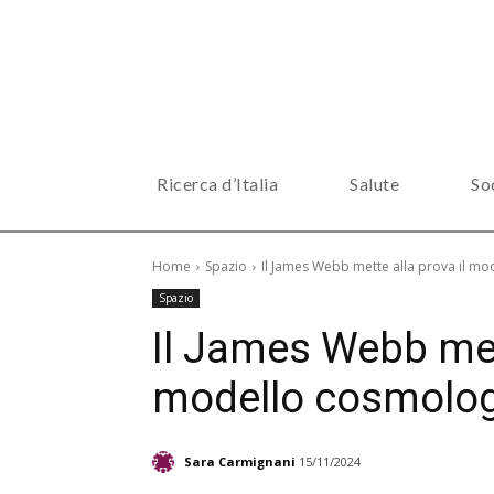
Ricerca d’Italia
Salute
So
Home
Spazio
Il James Webb mette alla prova il m
Spazio
Il James Webb mett
modello cosmolog
Sara Carmignani
15/11/2024