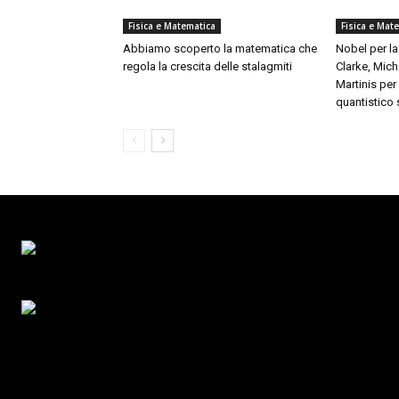
Fisica e Matematica
Fisica e Mat
Abbiamo scoperto la matematica che
Nobel per la
regola la crescita delle stalagmiti
Clarke, Mich
Martinis pe
quantistico