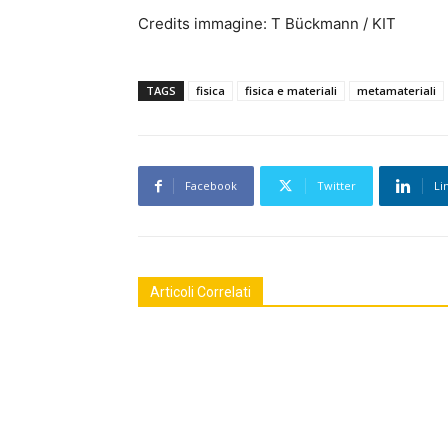
Credits immagine: T Bückmann / KIT
TAGS
fisica
fisica e materiali
metamateriali
Facebook
Twitter
Li
Articoli Correlati