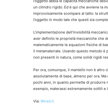
l’oggetto abbia le capacità meccaniche desid
un cilindro rigido. Ed è qui che avviene la
m
improvvisamente scompare al tatto: la strut
l’oggetto in modo tale che questi sia comp
L’implementazione dell’invisibilità meccanic
aver definito le proprietà meccaniche che d
matematicamente le equazioni fisiche di ba
il metamateriale. Usando questo metodo è pos
non presenti in natura, come solidi rigidi res
Per ora, comunque, il
mantello
non è altro 
assolutamente di base, almeno per ora. Ma c
pochi anni, in quanto permette di produrre m
esempio, materassi estremamente sottili e l
Via:
Wired.it