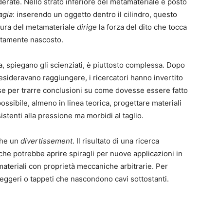
erate. Nello strato inferiore del metamateriale è posto
agia
: inserendo un oggetto dentro il cilindro, questo
tura del metamateriale
dirige
la forza del dito che tocca
letamente nascosto.
a, spiegano gli scienziati, è piuttosto complessa. Dopo
esideravano raggiungere, i ricercatori hanno invertito
se per trarre conclusioni su come dovesse essere fatto
sibile, almeno in linea teorica, progettare materiali
istenti alla pressione ma morbidi al taglio.
che un
divertissement
. Il risultato di una ricerca
he potrebbe aprire spiragli per nuove applicazioni in
ateriali con proprietà meccaniche arbitrarie. Per
eggeri o tappeti che nascondono cavi sottostanti.