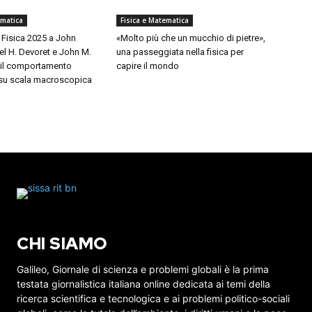
ematica
Fisica e Matematica
 Fisica 2025 a John
«Molto più che un mucchio di pietre»,
el H. Devoret e John M.
una passeggiata nella fisica per
r il comportamento
capire il mondo
 su scala macroscopica
CHI SIAMO
Galileo, Giornale di scienza e problemi globali è la prima
testata giornalistica italiana online dedicata ai temi della
ricerca scientifica e tecnologica e ai problemi politico-sociali