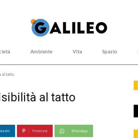
cietà
Ambiente
Vita
Spazio
à al tatto
sibilità al tatto
nkedin
Pinterest
WhatsApp