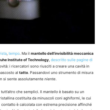
vista
,
tempo
. Ma il
mantello dell’invisibilità meccanica
ruhe Institute of Technology
,
descritto sulle pagine di
ità: i ricercatori sono riusciti a creare una cavità in
nascosto al
tatto
. Passandovi uno strumento di misura
non si sente assolutamente
niente
.
 tutt’altro che semplici. Il
mantello
è basato su un
istallina costituita da minuscoli coni aghiformi, le cui
i contatto è calcolata con estrema precisione affinché