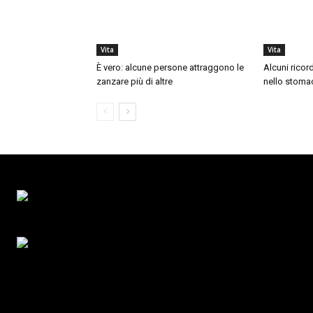
Vita
Vita
È vero: alcune persone attraggono le
Alcuni ricor
zanzare più di altre
nello stoma