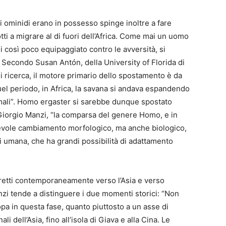
ti ominidi erano in possesso spinge inoltre a fare
tti a migrare al di fuori dell’Africa. Come mai un uomo
i così poco equipaggiato contro le avversità, si
i? Secondo Susan Antón, della University of Florida di
i ricerca, il motore primario dello spostamento è da
quel periodo, in Africa, la savana si andava espandendo
imali”. Homo ergaster si sarebbe dunque spostato
Giorgio Manzi, “la comparsa del genere Homo, e in
tevole cambiamento morfologico, ma anche biologico,
i umana, che ha grandi possibilità di adattamento
diretti contemporaneamente verso l’Asia e verso
zi tende a distinguere i due momenti storici: “Non
opa in questa fase, quanto piuttosto a un asse di
li dell’Asia, fino all’isola di Giava e alla Cina. Le