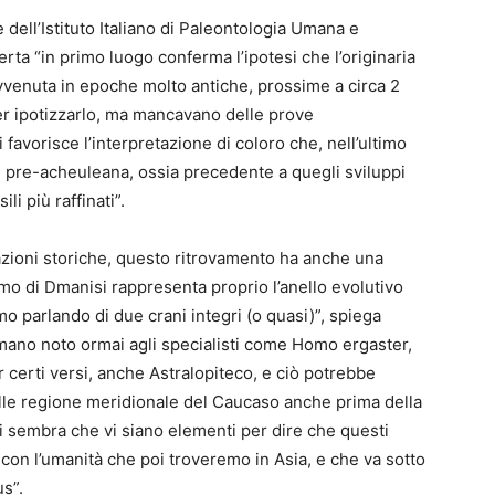
dell’Istituto Italiano di Paleontologia Umana e
rta “in primo luogo conferma l’ipotesi che l’originaria
avvenuta in epoche molto antiche, prossime a circa 2
per ipotizzarlo, ma mancavano delle prove
i favorisce l’interpretazione di coloro che, nell’ultimo
 pre-acheuleana, ossia precedente a quegli sviluppi
li più raffinati”.
tazioni storiche, questo ritrovamento ha anche una
mo di Dmanisi rappresenta proprio l’anello evolutivo
amo parlando di due crani integri (o quasi)”, spiega
mano noto ormai agli specialisti come Homo ergaster,
r certi versi, anche Astralopiteco, e ciò potrebbe
nelle regione meridionale del Caucaso anche prima della
mi sembra che vi siano elementi per dire che questi
con l’umanità che poi troveremo in Asia, e che va sotto
s”.