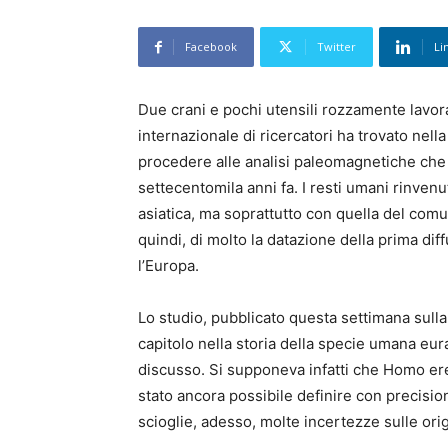
Facebook
Twitter
Li
Due crani e pochi utensili rozzamente lavora
internazionale di ricercatori ha trovato nel
procedere alle analisi paleomagnetiche che
settecentomila anni fa. I resti umani rinve
asiatica, ma soprattutto con quella del com
quindi, di molto la datazione della prima diff
l’Europa.
Lo studio, pubblicato questa settimana sull
capitolo nella storia della specie umana euras
discusso. Si supponeva infatti che Homo er
stato ancora possibile definire con precision
scioglie, adesso, molte incertezze sulle orig