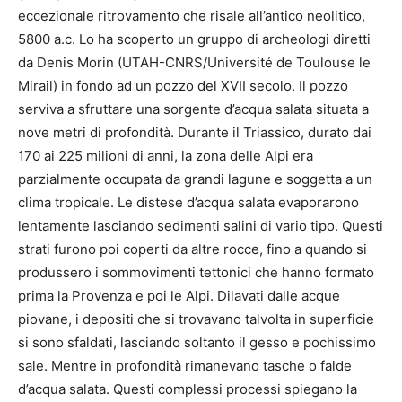
eccezionale ritrovamento che risale all’antico neolitico,
5800 a.c. Lo ha scoperto un gruppo di archeologi diretti
da Denis Morin (UTAH-CNRS/Université de Toulouse le
Mirail) in fondo ad un pozzo del XVII secolo. Il pozzo
serviva a sfruttare una sorgente d’acqua salata situata a
nove metri di profondità. Durante il Triassico, durato dai
170 ai 225 milioni di anni, la zona delle Alpi era
parzialmente occupata da grandi lagune e soggetta a un
clima tropicale. Le distese d’acqua salata evaporarono
lentamente lasciando sedimenti salini di vario tipo. Questi
strati furono poi coperti da altre rocce, fino a quando si
produssero i sommovimenti tettonici che hanno formato
prima la Provenza e poi le Alpi. Dilavati dalle acque
piovane, i depositi che si trovavano talvolta in superficie
si sono sfaldati, lasciando soltanto il gesso e pochissimo
sale. Mentre in profondità rimanevano tasche o falde
d’acqua salata. Questi complessi processi spiegano la