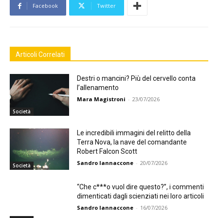
Facebook
Twitter
Articoli Correlati
Destri o mancini? Più del cervello conta
l’allenamento
Mara Magistroni
-
23/07/2026
Società
Le incredibili immagini del relitto della
Terra Nova, la nave del comandante
Robert Falcon Scott
Sandro Iannaccone
-
20/07/2026
Società
“Che c***o vuol dire questo?”, i commenti
dimenticati dagli scienziati nei loro articoli
Sandro Iannaccone
-
16/07/2026