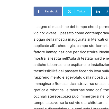
Facebook
Twitter
Li
Il sogno di macchine del tempo che ci perme
vicino: vivere il passato come contemporan
slogan della mostra inaugurata ai Mercati di 
applicate all’archeologia, campo storico-arti
fattore immaginazione per ricostruire ideal
mostra, allestita nell’Aula di testata nord e 
antiche tabernae che ospitano le installazion
trasmissibilità del passato facendo leva sull
l’apprendimento è agevolato dalla ricostruz
immaginare Roma antica attraverso una selez
grafica e robotica.Le tabernae sono così trasfo
occhiali stereoscopici può immergersi nello
tempo, attraverso le cui vie e architetture 
messi a disposizione in ogni sala.L’archeolog