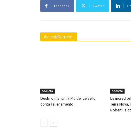
Facebook
Twitter
Li
Articoli Correlati
Società
Società
Destri o mancini? Più del cervello
Le incredibil
conta l’allenamento
Terra Nova,
Robert Falc