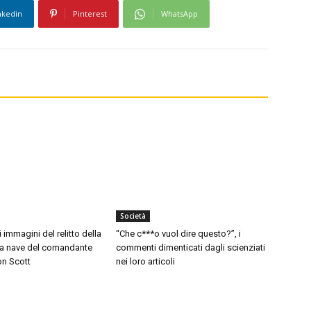
nkedin
Pinterest
WhatsApp
Società
i immagini del relitto della
“Che c***o vuol dire questo?”, i
 la nave del comandante
commenti dimenticati dagli scienziati
on Scott
nei loro articoli