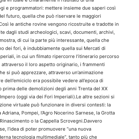
logi e programmatori: mettere insieme due saperi così
del futuro, quella che può riservare le maggiori
Così le antiche rovine vengono ricostruite e tradotte in
te dagli studi archeologici, scavi, documenti, archivi,
mostra, di cui la parte più interessante, quella che
rno dei fori, è indubbiamente quella sui Mercati di
periali, in cui un filmato ripercorre l’itinerario percorso
ci attraverso il loro aspetto originario, i frammenti
 che si può apprezzare, attraverso un’animazione
re dell’emiciclo era possibile vedere all’epoca di
 prima delle demolizioni degli anni Trenta del XX
Impero (oggi via dei Fori Imperiali).Le altre sezioni si
one virtuale può funzionare in diversi contesti: la
la Adriana, Pompei, l’Agro Nocerino Sarnese, la Grotta
l Rinascimento o la Cappella Scrovegni.Davvero
cose, l’idea di poter promuovere “una nuova
derna tecnologia multimediale”, tanto più che