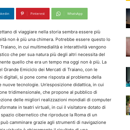
nkedin
Pinterest
WhatsApp
ttano di viaggiare nella storia sembra essere più
eità non è più una chimera. Potrebbe essere questo lo
Traiano, in cui multimedialità e interattività vengono
stico che per sua natura più degli altri necessita del
mente quello che era un tempo ma oggi non è più. La
nel Grande Emiciclo dei Mercati di Traiano, con le
i digitali, si pone come risposta al problema della
e nuove tecnologie. Un’esposizione didattica, in cui
ione tridimensionale, che propone al pubblico di
ione delle migliori realizzazioni mondiali di computer
rmate in teatri virtuali, in cui il visitatore dotato di
 spazio cibernetico che riproduce la Roma di un
si può camminare grazie agli strumenti di navigazione
ia virtuale è chiaramente il risultato di una