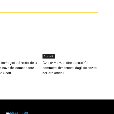
Società
i immagini del relitto della
“Che c***o vuol dire questo?”, i
 la nave del comandante
commenti dimenticati dagli scienziati
on Scott
nei loro articoli