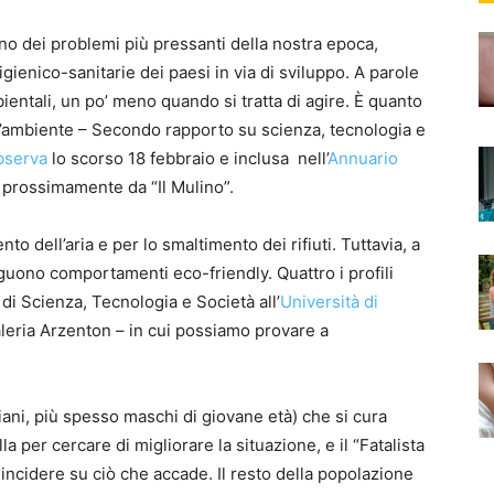
uno dei problemi più pressanti della nostra epoca,
ienico-sanitarie dei paesi in via di sviluppo. A parole
bientali, un po’ meno quando si tratta di agire. È quanto
 e l’ambiente – Secondo rapporto su scienza, tecnologia e
bserva
lo scorso 18 febbraio e inclusa nell’
Annuario
 prossimamente da “Il Mulino”.
o dell’aria e per lo smaltimento dei rifiuti. Tuttavia, a
uono comportamenti eco-friendly. Quattro i profili
di Scienza, Tecnologia e Società all’
Università di
leria Arzenton – in cui possiamo provare a
taliani, più spesso maschi di giovane età) che si cura
a per cercare di migliorare la situazione, e il “Fatalista
incidere su ciò che accade. Il resto della popolazione