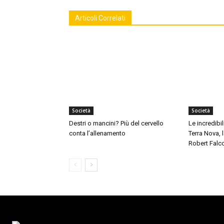
Articoli Correlati
Società
Società
Destri o mancini? Più del cervello
Le incredibil
conta l’allenamento
Terra Nova,
Robert Falc