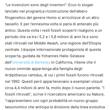
“Le invenzioni sono degli inventori”. Ecco lo slogan
lanciato nel programLa ricostruzione dell’albero
filogenetico del genere Homo si arricchisce di un altro
tassello. E per l’ennesima volta si parla di antenato più
antico. Questa volta i resti fossili scoperti risalgono a un
periodo che va tra i 5,2 e i 5,8 milioni di anni fa e sono
stati ritrovati nel Middle Awash, una regione dell’Etiopia
centrale. L’équipe internazionale protagonista di questa
scoperta, guidata da Yohannes Haile-Selassie
dell’
Università di Berkeley
in California, ritiene che il
nuovo ominide appartenga alla famiglia degli
Ardipithecus ramidus, di cui i primi fossili furono ritrovati
nel 1992. Questi però appartenevano a esemplari vissuti
circa 4,4 milioni di anni fa, molto dopo il nuovo parente. “I
fossili ritrovati”, scrive il ricercatore americano su Nature,
“rappresentano con ogni probabilità un nuovo gruppo
tassonomico che anticipa la divisione della linea evolutiva