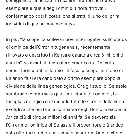
somiglianza smaccata tra i canini inferiori del nuovo
esemplare e quelli degli ominidi finora ritrovati,
confermando così l’ipotesi che si tratti di uno dei primi
individui di quella linea evolutiva.
In più, “la scoperta solleva nuovi interrogativi sullo status
di ominide dell’Orrorin tugenensis, recentemente
ritrovato e descritto in Kenya e datato a circa 6 milioni di
anni fa”, va avanti il ricercatore americano. Descritto
come “l’uomo del millennio”, il fossile scoperto meno di
un anno fa si era candidato a primo esemplare dopo la
divisione della linea genealogica. Ora gli studi di Selassie
sembrano confermare quell’intuizione: gli ominidi, la
famiglia zoologica che include tutte le specie della linea
evolutiva che porta alla comparsa degli Homo, nascono in
Africa più di cinque milioni di anni fa. Se davvero sia
l’Orrorin o l’ominide di Selassie il progenitore più antico
solo ulteriori studi riusciranno a scoprirlo. Quello che è