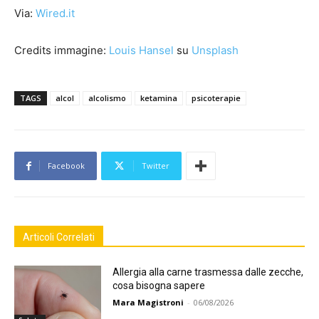
Via:
Wired.it
Credits immagine:
Louis Hansel
su
Unsplash
TAGS
alcol
alcolismo
ketamina
psicoterapie
Facebook
Twitter
Articoli Correlati
Allergia alla carne trasmessa dalle zecche,
cosa bisogna sapere
Mara Magistroni
-
06/08/2026