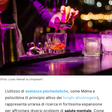
(Foto: Louis Hansel su Unsplash)
L’utilizzo di
sostanze psichedeliche
, come Mdma e
psilocibina (il principio attivo dei
funghi allucinogeni
),
rappresenta un’area di ricerca in fortissima espansione
per affrontare diversi problemi di
salute mentale
. Come