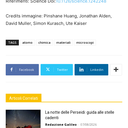
Riferimenti: Science Doi:
10.1126/science.1242248
Credits immagine: Pinshane Huang, Jonathan Alden,
David Muller, Simon Kurasch, Ute Kaiser
TAGS
atomo
chimica
materiali
microscopi
Facebook
Twitter
Linkedin
Articoli Correlati
La notte delle Perseidi: guida alle stelle
cadenti
Redazione Galileo
-
07/08/2026