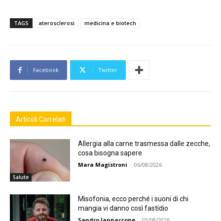
TAGS
aterosclerosi
medicina e biotech
Facebook
Twitter
Articoli Correlati
Allergia alla carne trasmessa dalle zecche,
cosa bisogna sapere
Mara Magistroni
-
06/08/2026
Salute
Misofonia, ecco perché i suoni di chi
mangia vi danno così fastidio
Sandro Iannaccone
-
05/08/2026