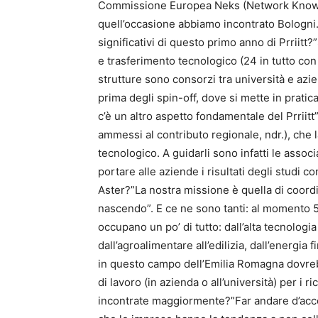
Commissione Europea Neks (Network Knowl
quell’occasione abbiamo incontrato Bologni. 
significativi di questo primo anno di Prriitt?
e trasferimento tecnologico (24 in tutto con
strutture sono consorzi tra università e azien
prima degli spin-off, dove si mette in pratica 
c’è un altro aspetto fondamentale del Prriitt”
ammessi al contributo regionale, ndr.), che l
tecnologico. A guidarli sono infatti le assoc
portare alle aziende i risultati degli studi co
Aster?”La nostra missione è quella di coordi
nascendo”. E ce ne sono tanti: al momento 55, 
occupano un po’ di tutto: dall’alta tecnologi
dall’agroalimentare all’edilizia, dall’energia f
in questo campo dell’Emilia Romagna dovre
di lavoro (in azienda o all’università) per i r
incontrate maggiormente?”Far andare d’accord