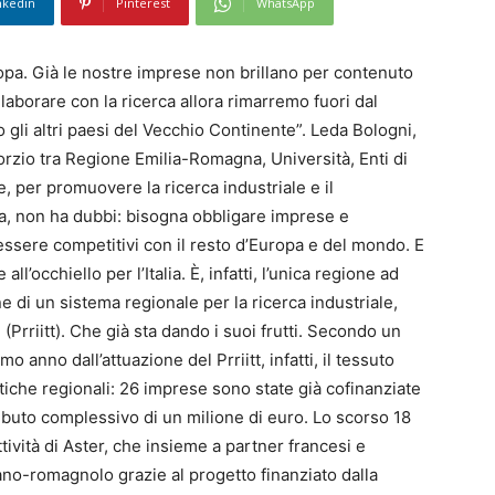
nkedin
Pinterest
WhatsApp
uropa. Già le nostre imprese non brillano per contenuto
llaborare con la ricerca allora rimarremo fuori dal
gli altri paesi del Vecchio Continente”. Leda Bologni,
orzio tra Regione Emilia-Romagna, Università, Enti di
 per promuovere la ricerca industriale e il
a, non ha dubbi: bisogna obbligare imprese e
essere competitivi con il resto d’Europa e del mondo. E
l’occhiello per l’Italia. È, infatti, l’unica regione ad
 di un sistema regionale per la ricerca industriale,
(Prriitt). Che già sta dando i suoi frutti. Secondo un
anno dall’attuazione del Prriitt, infatti, il tessuto
litiche regionali: 26 imprese sono state già cofinanziate
ributo complessivo di un milione di euro. Lo scorso 18
attività di Aster, che insieme a partner francesi e
iano-romagnolo grazie al progetto finanziato dalla