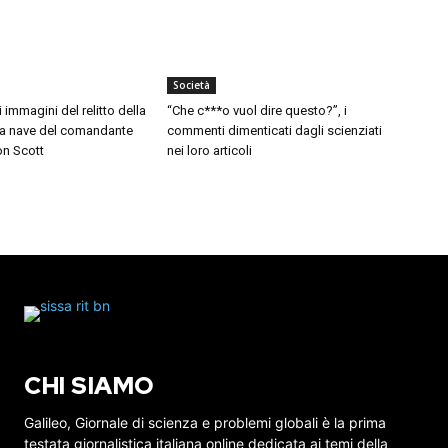
Società
i immagini del relitto della
“Che c***o vuol dire questo?”, i
 la nave del comandante
commenti dimenticati dagli scienziati
on Scott
nei loro articoli
CHI SIAMO
Galileo, Giornale di scienza e problemi globali è la prima
testata giornalistica italiana online dedicata ai temi della