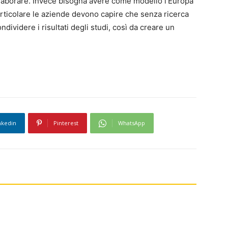
laborare. Invece bisogna avere come modello l’Europa
particolare le aziende devono capire che senza ricerca
dividere i risultati degli studi, così da creare un
nkedin
Pinterest
WhatsApp