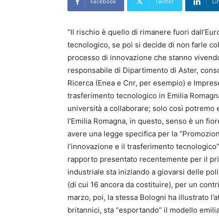
Facebook
Twitter
Li
“Il rischio è quello di rimanere fuori dall’E
tecnologico, se poi si decide di non farle co
processo di innovazione che stanno vivendo 
responsabile di Dipartimento di Aster, cons
Ricerca (Enea e Cnr, per esempio) e Imprese,
trasferimento tecnologico in Emilia Romagn
università a collaborare; solo così potremo 
l’Emilia Romagna, in questo, senso è un fiore al
avere una legge specifica per la “Promozione
l’innovazione e il trasferimento tecnologico” 
rapporto presentato recentemente per il primo 
industriale sta iniziando a giovarsi delle po
(di cui 16 ancora da costituire), per un cont
marzo, poi, la stessa Bologni ha illustrato l’
britannici, sta “esportando” il modello emil