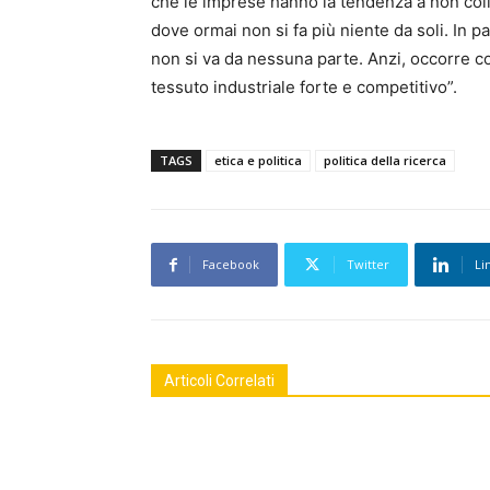
che le imprese hanno la tendenza a non col
dove ormai non si fa più niente da soli. In 
non si va da nessuna parte. Anzi, occorre con
tessuto industriale forte e competitivo”.
TAGS
etica e politica
politica della ricerca
Facebook
Twitter
Li
Articoli Correlati