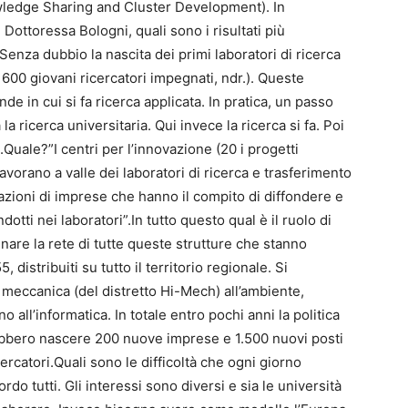
edge Sharing and Cluster Development). In
Dottoressa Bologni, quali sono i risultati più
”Senza dubbio la nascita dei primi laboratori di ricerca
 600 giovani ricercatori impegnati, ndr.). Queste
de in cui si fa ricerca applicata. In pratica, un passo
la ricerca universitaria. Qui invece la ricerca si fa. Poi
.Quale?”I centri per l’innovazione (20 i progetti
avorano a valle dei laboratori di ricerca e trasferimento
iazioni di imprese che hanno il compito di diffondere e
ndotti nei laboratori”.In tutto questo qual è il ruolo di
nare la rete di tutte queste strutture che stanno
distribuiti su tutto il territorio regionale. Si
a meccanica (del distretto Hi-Mech) all’ambiente,
ino all’informatica. In totale entro pochi anni la politica
bbero nascere 200 nuove imprese e 1.500 nuovi posti
icercatori.Quali sono le difficoltà che ogni giorno
o tutti. Gli interessi sono diversi e sia le università