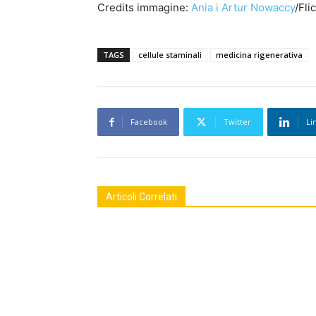
Credits immagine:
Ania i Artur Nowaccy
/Fli
TAGS
cellule staminali
medicina rigenerativa
Facebook
Twitter
Li
Articoli Correlati