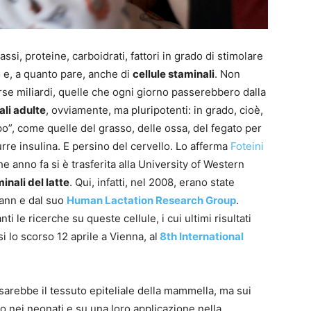
assi, proteine, carboidrati, fattori in grado di stimolare
o e, a quanto pare, anche di
cellule staminali
. Non
rse miliardi, quelle che ogni giorno passerebbero dalla
li adulte
, ovviamente, ma pluripotenti: in grado, cioè,
ipo”, come quelle del grasso, delle ossa, del fegato per
re insulina. E persino del cervello. Lo afferma
Foteini
e anno fa si è trasferita alla University of Western
inali del latte
. Qui, infatti, nel 2008, erano state
mann e dal suo
Human Lactation Research Group
.
i le ricerche su queste cellule, i cui ultimi risultati
i lo scorso 12 aprile a Vienna, al
8th International
 sarebbe il tessuto epiteliale della mammella, ma sui
olo nei neonati e su una loro applicazione nella