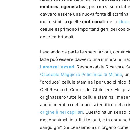
medicina rigenerativa
, per ora si sono fat
davvero essere una nuova fonte di staminali d
molto simili a quelle
embrionali
: nello
studi
cellule esprimono importanti geni del cosid
delle embrionali.
Lasciando da parte le speculazioni, comincia
latte può essere davvero una miniera, e mag
Lorenza Lazzari
, Responsabile Ricerca e S
Ospedale Maggiore Policlinico di Milano
, u
“produce” cellule staminali per uso clinico,
Cell Research Center del Children’s Hospita
originassero tutte le cellule staminali mese
anche membro del board scientifico della ri
origine è nei capillari
. Questo ha un senso: 
mesenchimali in tutti i tessuti, e in comune ha
sanguigni”. Se pensiamo a un organo come 