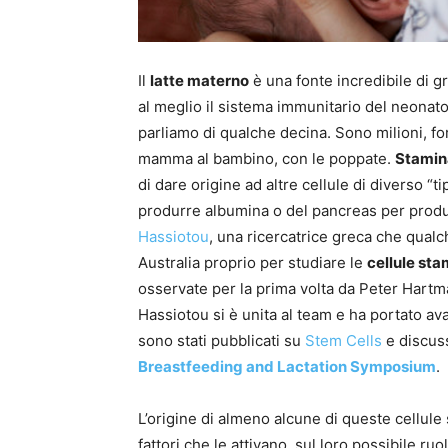
Il
latte materno
è una fonte incredibile di gr
al meglio il sistema immunitario del neonat
parliamo di qualche decina. Sono milioni, fo
mamma al bambino, con le poppate.
Stamina
di dare origine ad altre cellule di diverso “t
produrre albumina o del pancreas per produr
Hassiotou
, una ricercatrice greca che qualch
Australia proprio per studiare le
cellule stam
osservate per la prima volta da Peter Hart
Hassiotou si è unita al team e ha portato avant
sono stati pubblicati su
Stem Cells
e discuss
Breastfeeding and Lactation Symposium
.
L’origine di almeno alcune di queste cellule
fattori che le attivano, sul loro possibile ru