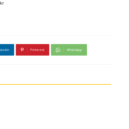
ckr
nkedin
Pinterest
WhatsApp