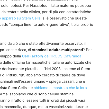
te solo ipotesi. Per Hassiotou il latte materno potrebbe
a testare nella clinica, per di più con caratteristiche
o apparso su Stem Cells
, si è osservato che queste
detto “compartimento auto-rigenerativo”, tipici proprio
mo da ciò che è stato effettivamente osservato: il
ari anche ricca, di
staminali adulte multipotenti
? Per
viluppo della
Cell Factory
dell’IRCCS Ca’Granda
na delle officine farmaceutiche italiane autorizzate che
 è decisamente plausibile. “Nel 2008, insieme al Stem
l di Pittsburgh, abbiamo cercato di capire da dove
nchimali nell’essere umano – spiega Lazzari, che è
vista Stem Cells – e
abbiamo dimostrato che la loro
ormai sappiamo che ci sono cellule staminali
nno il fatto di essere tutti irrorati dai piccoli vasi
la mammella, dunque, molto vascolarizzato durante