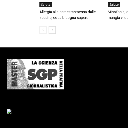
Salute
Salute
Allergia alla carne trasmessa dalle
Misofonia, e
zecche, cosa bisogna sapere
mangia vi da