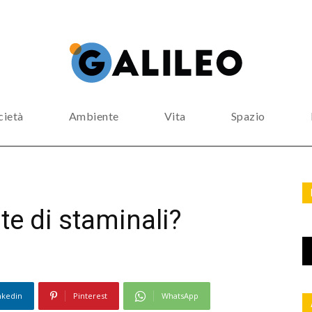
cietà
Ambiente
Vita
Spazio
te di staminali?
nkedin
Pinterest
WhatsApp