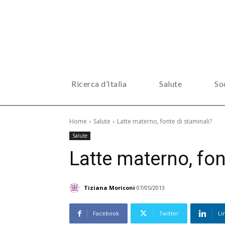
Ricerca d’Italia
Salute
So
Home
Salute
Latte materno, fonte di staminali?
Salute
Latte materno, fon
Tiziana Moriconi
07/05/2013
Facebook
Twitter
Li