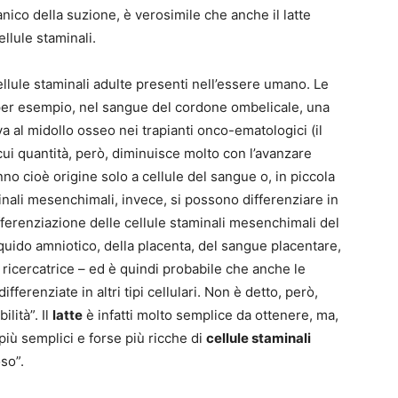
nico della suzione, è verosimile che anche il latte
llule staminali.
ellule staminali adulte presenti nell’essere umano. Le
per esempio, nel sangue del cordone ombelicale, una
a al midollo osseo nei trapianti onco-ematologici (il
cui quantità, però, diminuisce molto con l’avanzare
nno cioè origine solo a cellule del sangue o, in piccola
inali mesenchimali, invece, si possono differenziare in
ifferenziazione delle cellule staminali mesenchimali del
iquido amniotico, della placenta, del sangue placentare,
 ricercatrice – ed è quindi probabile che anche le
ferenziate in altri tipi cellulari. Non è detto, però,
ilità”. Il
latte
è infatti molto semplice da ottenere, ma,
più semplici e forse più ricche di
cellule staminali
so”.