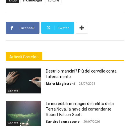
TAGS
archeologia
culture
Facebook
Twitter
Articoli Correlati
Destri o mancini? Più del cervello conta
l’allenamento
Mara Magistroni
-
23/07/2026
Società
Le incredibili immagini del relitto della
Terra Nova, la nave del comandante
Robert Falcon Scott
Sandro Iannaccone
-
20/07/2026
Società