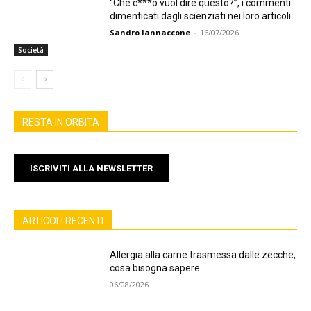
“Che c***o vuol dire questo?”, i commenti
dimenticati dagli scienziati nei loro articoli
Sandro Iannaccone
-
16/07/2026
Società
RESTA IN ORBITA
ISCRIVITI ALLA NEWSLETTER
ARTICOLI RECENTI
Allergia alla carne trasmessa dalle zecche,
cosa bisogna sapere
06/08/2026