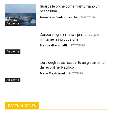
Guarda le orche come frantumano un
pesce luna
Anna Lisa Bonfranceschi
-
24/07/2026
Ambiente
Zanzara tigre, in Italia il primo test per
limitarne la riproduzione
Bianca Giacomelli
-
17/07/2026
Ambiente
L’oro degli abissi: scoperto un giacimento
da record nel Pacifico
Mara Magistroni
-
14/07/2026
Ambiente
RESTA IN ORBITA