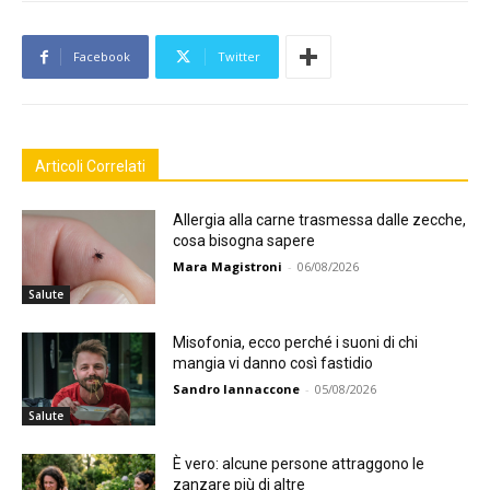
Facebook
Twitter
Articoli Correlati
Allergia alla carne trasmessa dalle zecche,
cosa bisogna sapere
Mara Magistroni
-
06/08/2026
Salute
Misofonia, ecco perché i suoni di chi
mangia vi danno così fastidio
Sandro Iannaccone
-
05/08/2026
Salute
È vero: alcune persone attraggono le
zanzare più di altre