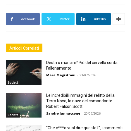
Facebook
Twitter
Linkedin
Articoli Correlati
Destri o mancini? Più del cervello conta
l’allenamento
Mara Magistroni
-
23/07/2026
Società
Le incredibili immagini del relitto della
Terra Nova, la nave del comandante
Robert Falcon Scott
Sandro Iannaccone
-
20/07/2026
Società
“Che c***o vuol dire questo?”, i commenti