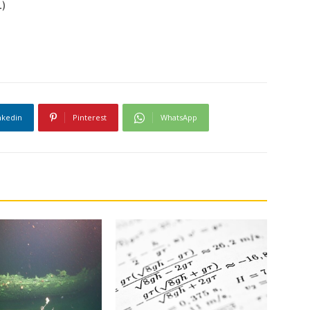
.)
nkedin
Pinterest
WhatsApp