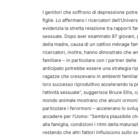
I genitori che soffrono di depressione potr
figlie. Lo affermano i ricercatori dell’Unive
evidenzia la stretta relazione tra rapporti f
sessuale. Dopo aver esaminato 87 giovani, g
della madre, causa di un cattivo ménage famil
ricercatori, inoltre, hanno dimostrato che a
familiare – in particolare con i partner del
anticipato potrebbe essere una strategia ri
ragazze che crescevano in ambienti familiar
loro successo riproduttivo accelerando la p
l’attività sessuale”, suggerisce Bruce Ellis, c
mondo animale mostrano che alcuni ormoni pr
particolare i ferormoni – accelerano lo svi
accadere per l’Uomo: “Sembra plausibile che 
alla famiglia, condizioni i ritmi della matura
restando che altri fattori influiscono sullo