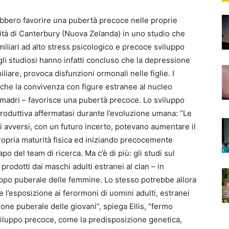
ebbero favorire una pubertà precoce nelle proprie
rsità di Canterbury (Nuova Zelanda) in uno studio che
amiliari ad alto stress psicologico e precoce sviluppo
li studiosi hanno infatti concluso che la depressione
iare, provoca disfunzioni ormonali nelle figlie. I
nche la convivenza con figure estranee al nucleo
le madri – favorisce una pubertà precoce. Lo sviluppo
produttiva affermatasi durante l’evoluzione umana: “Le
i avversi, con un futuro incerto, potevano aumentare il
ropria maturità fisica ed iniziando precocemente
apo del team di ricerca. Ma c’è di più: gli studi sul
odotti dai maschi adulti estranei al clan – in
luppo puberale delle femmine. Lo stesso potrebbe allora
l’esposizione ai ferormoni di uomini adulti, estranei
zione puberale delle giovani”, spiega Ellis, “fermo
 sviluppo precoce, come la predisposizione genetica,