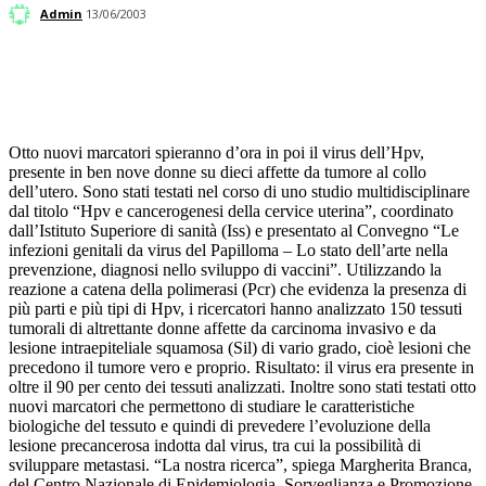
Admin
13/06/2003
Facebook
Twitter
Linkedin
Pinterest
Otto nuovi marcatori spieranno d’ora in poi il virus dell’Hpv,
presente in ben nove donne su dieci affette da tumore al collo
dell’utero. Sono stati testati nel corso di uno studio multidisciplinare
dal titolo “Hpv e cancerogenesi della cervice uterina”, coordinato
dall’Istituto Superiore di sanità (Iss) e presentato al Convegno “Le
infezioni genitali da virus del Papilloma – Lo stato dell’arte nella
prevenzione, diagnosi nello sviluppo di vaccini”. Utilizzando la
reazione a catena della polimerasi (Pcr) che evidenza la presenza di
più parti e più tipi di Hpv, i ricercatori hanno analizzato 150 tessuti
tumorali di altrettante donne affette da carcinoma invasivo e da
lesione intraepiteliale squamosa (Sil) di vario grado, cioè lesioni che
precedono il tumore vero e proprio. Risultato: il virus era presente in
oltre il 90 per cento dei tessuti analizzati. Inoltre sono stati testati otto
nuovi marcatori che permettono di studiare le caratteristiche
biologiche del tessuto e quindi di prevedere l’evoluzione della
lesione precancerosa indotta dal virus, tra cui la possibilità di
sviluppare metastasi. “La nostra ricerca”, spiega Margherita Branca,
del Centro Nazionale di Epidemiologia, Sorveglianza e Promozione