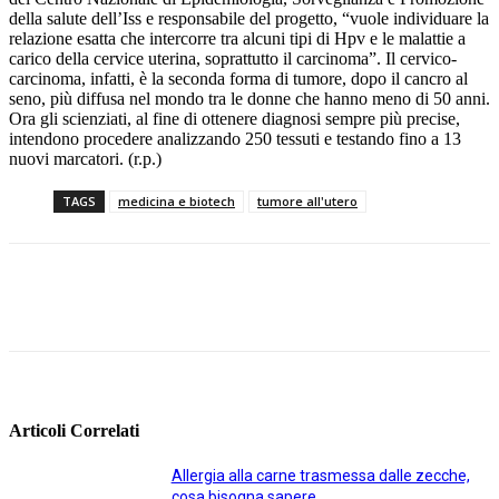
della salute dell’Iss e responsabile del progetto, “vuole individuare la
relazione esatta che intercorre tra alcuni tipi di Hpv e le malattie a
carico della cervice uterina, soprattutto il carcinoma”. Il cervico-
carcinoma, infatti, è la seconda forma di tumore, dopo il cancro al
seno, più diffusa nel mondo tra le donne che hanno meno di 50 anni.
Ora gli scienziati, al fine di ottenere diagnosi sempre più precise,
intendono procedere analizzando 250 tessuti e testando fino a 13
nuovi marcatori. (r.p.)
TAGS
medicina e biotech
tumore all'utero
Facebook
Twitter
Linkedin
Pinterest
Articoli Correlati
Allergia alla carne trasmessa dalle zecche,
cosa bisogna sapere