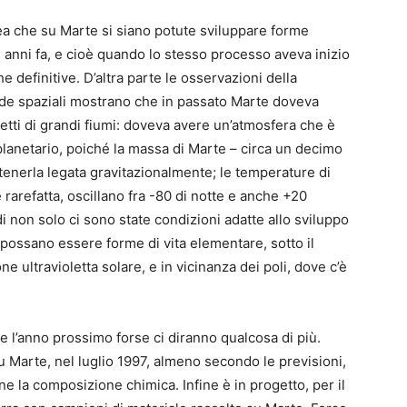
dea che su Marte si siano potute sviluppare forme
i anni fa, e cioè quando lo stesso processo aveva inizio
he definitive. D’altra parte le osservazioni della
nde spaziali mostrano che in passato Marte doveva
etti di grandi fiumi: doveva avere un’atmosfera che è
rplanetario, poiché la massa di Marte – circa un decimo
 tenerla legata gravitazionalmente; le temperature di
arefatta, oscillano fra -80 di notte e anche +20
i non solo ci sono state condizioni adatte allo sviluppo
i possano essere forme di vita elementare, sotto il
e ultravioletta solare, e in vicinanza dei poli, dove c’è
l’anno prossimo forse ci diranno qualcosa di più.
u Marte, nel luglio 1997, almeno secondo le previsioni,
ne la composizione chimica. Infine è in progetto, per il