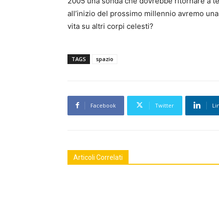
2005 una sonda che dovrebbe ritornare a ter
all’inizio del prossimo millennio avremo una 
vita su altri corpi celesti?
TAGS
spazio
Facebook
Twitter
Li
Articoli Correlati