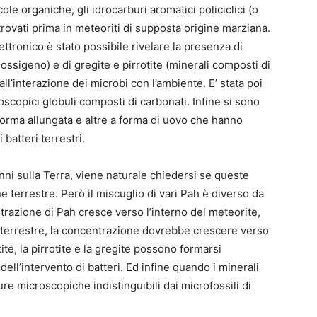
ole organiche, gli idrocarburi aromatici policiclici (o
rovati prima in meteoriti di supposta origine marziana.
ttronico è stato possibile rivelare la presenza di
ssigeno) e di gregite e pirrotite (minerali composti di
all’interazione dei microbi con l’ambiente. E’ stata poi
copici globuli composti di carbonati. Infine si sono
forma allungata e altre a forma di uovo che hanno
batteri terrestri.
nni sulla Terra, viene naturale chiedersi se queste
e terrestre. Però il miscuglio di vari Pah è diverso da
ntrazione di Pah cresce verso l’interno del meteorite,
terrestre, la concentrazione dovrebbe crescere verso
ite, la pirrotite e la gregite possono formarsi
ll’intervento di batteri. Ed infine quando i minerali
re microscopiche indistinguibili dai microfossili di