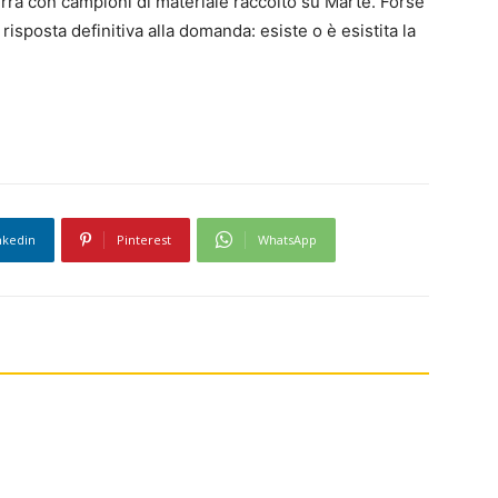
ra con campioni di materiale raccolto su Marte. Forse
risposta definitiva alla domanda: esiste o è esistita la
nkedin
Pinterest
WhatsApp