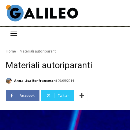
Home
Materiali autoriparanti
Materiali autoriparanti
Anna Lisa Bonfranceschi
09/05/2014
Facebook
Twitter