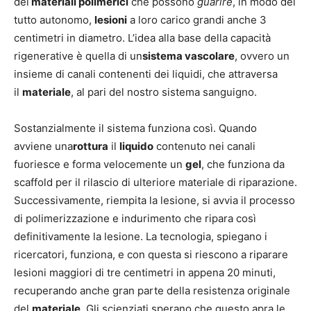
dei
materiali polimerici
che possono
guarire
, in modo del
tutto autonomo,
lesioni
a loro carico grandi anche 3
centimetri in diametro. L’idea alla base della capacità
rigenerative è quella di un
sistema vascolare
, ovvero un
insieme di canali contenenti dei liquidi, che attraversa
il
materiale
, al pari del nostro sistema sanguigno.
Sostanzialmente il sistema funziona così. Quando
avviene una
rottura
il
liquido
contenuto nei canali
fuoriesce e forma velocemente un
gel
, che funziona da
scaffold per il rilascio di ulteriore materiale di riparazione.
Successivamente, riempita la lesione, si avvia il processo
di polimerizzazione e indurimento che ripara così
definitivamente la lesione. La tecnologia, spiegano i
ricercatori, funziona, e con questa si riescono a riparare
lesioni maggiori di tre centimetri in appena 20 minuti,
recuperando anche gran parte della resistenza originale
del
materiale
. Gli scienziati sperano che questo apra le