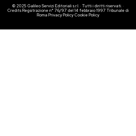
© 2025 Galileo Servizi Editoriali s.r.l. · Tutti i diritti riservati. ·
Credits Regsitrazione n° 76/97 del 14 febbraio 1997 Tribunale di
Roma
Privacy Policy
Cookie Policy