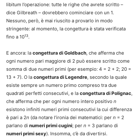
libitum l’operazione: tutte le righe che avrete scritto –
dice Gilbreath – dovrebbero cominciare con un 1.
Nessuno, però, è mai riuscito a provarlo in modo
stringente: al momento, la congettura è stata verificata
13
fino a 10
.
E ancora: la
congettura di Goldbach
, che afferma che
ogni numero pari maggiore di 2 può essere scritto come
somma di due numeri primi (per esempio: 4 = 2 + 2; 20 =
13 + 7). O la
congettura di Legendre
, secondo la quale
esiste sempre un numero primo compreso tra due
quadrati perfetti consecutivi, e la
congettura di Polignac
,
che afferma che per ogni numero intero positivo
n
esistono infiniti numeri primi consecutivi la cui differenza
è pari a 2
n
(da notare l’ironia dei matematici: per
n
= 2
parlano di
numeri primi cugini
; per
n
= 3 parlano di
numeri primi sexy
). Insomma, c’è da divertirsi.