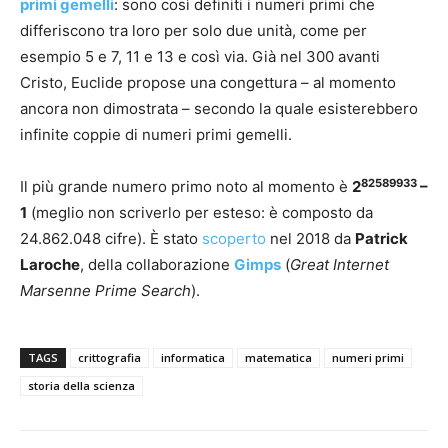
primi gemelli
: sono così definiti i numeri primi che
differiscono tra loro per solo due unità, come per
esempio 5 e 7, 11 e 13 e così via. Già nel 300 avanti
Cristo, Euclide propose una congettura – al momento
ancora non dimostrata – secondo la quale esisterebbero
infinite coppie di numeri primi gemelli.
82589933
Il più grande numero primo noto al momento è
2
–
1
(meglio non scriverlo per esteso: è composto da
24.862.048 cifre). È stato
scoperto
nel 2018 da
Patrick
Laroche
, della collaborazione
Gimps
(
Great Internet
Marsenne Prime Search
).
TAGS
crittografia
informatica
matematica
numeri primi
storia della scienza