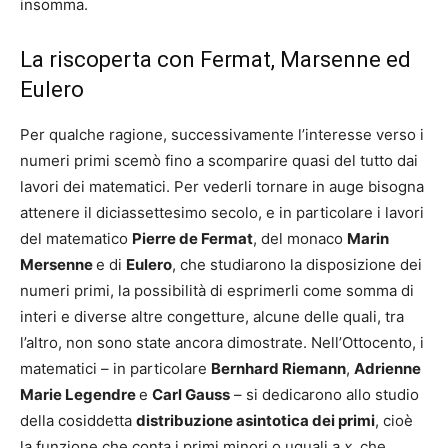
insomma.
La riscoperta con Fermat, Marsenne ed
Eulero
Per qualche ragione, successivamente l’interesse verso i
numeri primi scemò fino a scomparire quasi del tutto dai
lavori dei matematici. Per vederli tornare in auge bisogna
attenere il diciassettesimo secolo, e in particolare i lavori
del matematico
Pierre de Fermat
, del monaco
Marin
Mersenne
e di
Eulero
, che studiarono la disposizione dei
numeri primi, la possibilità di esprimerli come somma di
interi e diverse altre congetture, alcune delle quali, tra
l’altro, non sono state ancora dimostrate. Nell’Ottocento, i
matematici – in particolare
Bernhard Riemann
,
Adrienne
Marie Legendre
e
Carl Gauss
– si dedicarono allo studio
della cosiddetta
distribuzione asintotica dei primi
, cioè
la funzione che conta i primi minori o uguali a
x
, che