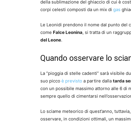
della sublimazione del ghiaccio di cui è costi
corpi celesti composti da un mix di
gas
ghiac
Le Leonidi prendono il nome dal punto del 
come
Falce Leonina
, si tratta di un raggrup
del Leone
.
Quando osservare lo sci
La “pioggia di stelle cadenti” sarà visibile 
suo picco
è previsto
a partire dalla
tarda se
con un possibile massimo attorno alle 6 di ma
sempre quello di cimentarsi nell’osservazi
Lo sciame meteorico di quest’anno, tuttavia,
osservare, in condizioni ottimali, un massi