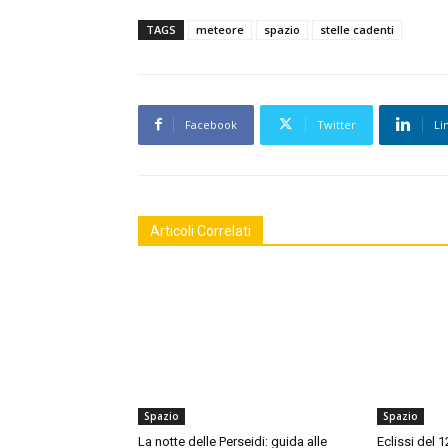
TAGS
meteore
spazio
stelle cadenti
Facebook
Twitter
Li
Articoli Correlati
Spazio
Spazio
La notte delle Perseidi: guida alle
Eclissi del 