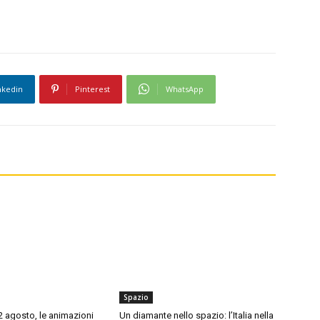
nkedin
Pinterest
WhatsApp
Spazio
12 agosto, le animazioni
Un diamante nello spazio: l’Italia nella