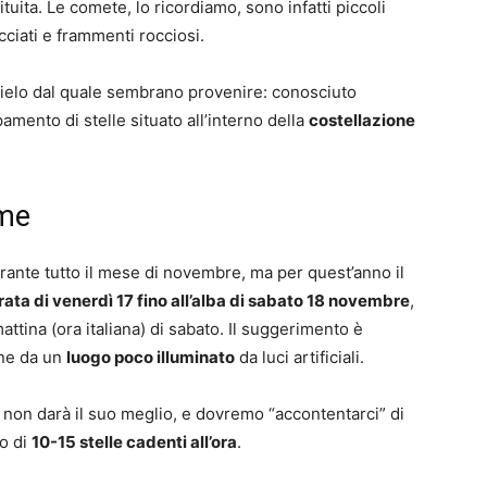
tuita. Le comete, lo ricordiamo, sono infatti piccoli
ciati e frammenti rocciosi.
cielo dal quale sembrano provenire: conosciuto
pamento di stelle situato all’interno della
costellazione
ame
durante tutto il mese di novembre, ma per quest’anno il
rata di venerdì 17 fino all’alba di sabato 18 novembre
,
ttina (ora italiana) di sabato. Il suggerimento è
one da un
luogo poco illuminato
da luci artificiali.
 non darà il suo meglio, e dovremo “accontentarci” di
mo di
10-15 stelle cadenti all’ora
.