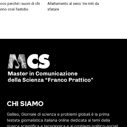
cco perché i suoni di chi
Allattamento al seno: tre miti da
nno così fastidio
sfatare
CHI SIAMO
Galileo, Giornale di scienza e problemi globali è la prima
testata giornalistica italiana online dedicata ai temi della
ricerca scientifica e tecnologica e ai problemi politico-sociali