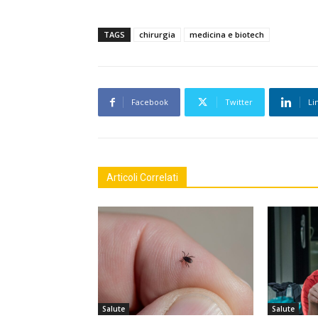
TAGS
chirurgia
medicina e biotech
Facebook
Twitter
Li
Articoli Correlati
Salute
Salute