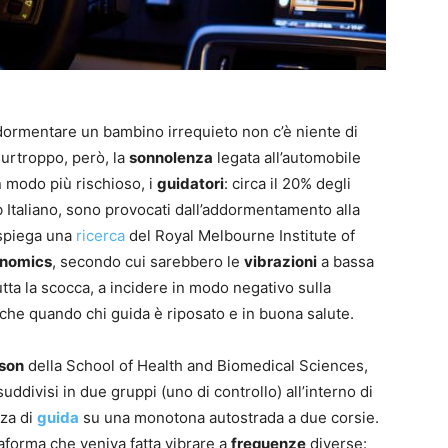
ddormentare un bambino irrequieto non c’è niente di
Purtroppo, però, la
sonnolenza
legata all’automobile
n modo più rischioso, i
guidatori
: circa il 20% degli
 Italiano, sono provocati dall’addormentamento alla
 spiega una
ricerca
del Royal Melbourne Institute of
nomics
, secondo cui sarebbero le
vibrazioni
a bassa
ta la scocca, a incidere in modo negativo sulla
nche quando chi guida è riposato e in buona salute.
son
della School of Health and Biomedical Sciences,
uddivisi in due gruppi (uno di controllo) all’interno di
nza di
guida
su una monotona autostrada a due corsie.
ttaforma che veniva fatta vibrare a
frequenze
diverse: