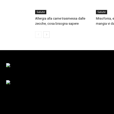
Salute
Salute
Allergia alla carne trasmessa dalle
Misofonia, e
zecche, cosa bisogna sapere
mangia vi da