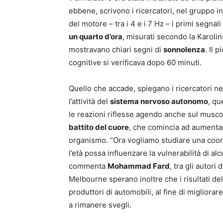
ebbene, scrivono i ricercatori, nel gruppo in
del motore – tra i 4 e i 7 Hz – i primi segna
un quarto d’ora
, misurati secondo la Karoli
mostravano chiari segni di
sonnolenza
. Il 
cognitive si verificava dopo 60 minuti.
Quello che accade, spiegano i ricercatori ne
l’attività del
sistema nervoso autonomo
, qu
le reazioni riflesse agendo anche sul musco
battito del cuore
, che comincia ad aumentare
organismo. “Ora vogliamo studiare una coor
l’età possa influenzare la vulnerabilità di al
commenta
Mohammad Fard
, tra gli autori
Melbourne sperano inoltre che i risultati de
produttori di automobili, al fine di migliorare
a rimanere svegli.