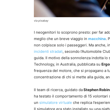
via pixabay
I neogenitori lo scoprono presto: per far a
meglio che un breve viaggio in
macchina
. 
non colpisce solo i passeggeri. Ma anche, i
incidenti stradali
, secondo l’Automobile Club
guida. Il motivo della sonnolenza indotta lo
Technology, in Australia, pubblicata su
Ergo
frequenza del motore, che si propagano a tut
concentrazione di chi si mette alla guida, a
Il team di ricerca, guidato da
Stephen Robin
ha testato il comportamento di 15 volontari s
un
simulatore virtuale
che replica l’esperie
Il simulatore era stato installato su una pia