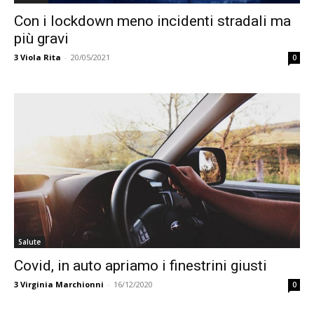
Con i lockdown meno incidenti stradali ma
più gravi
3
Viola Rita
-
20/05/2021
0
Salute
Covid, in auto apriamo i finestrini giusti
3
Virginia Marchionni
-
16/12/2020
0