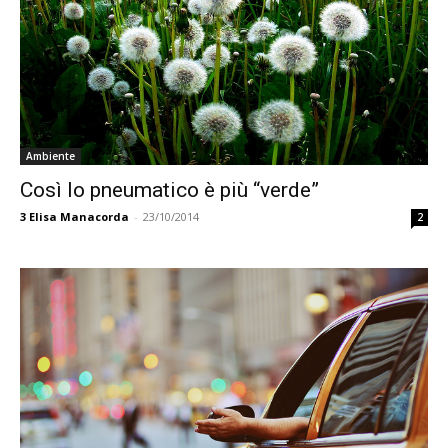
Ambiente
Così lo pneumatico è più “verde”
3
Elisa Manacorda
-
23/10/2014
2