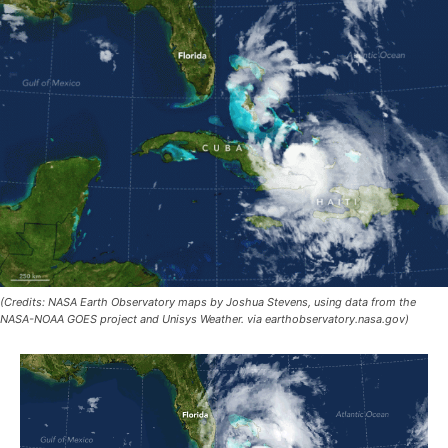
(Credits: NASA Earth Observatory maps by Joshua Stevens, using data from the
NASA-NOAA GOES project and Unisys Weather. via earthobservatory.nasa.gov)