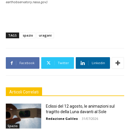
earthobservatory.nasa.gov)
TAGS
spazio
uragani
Facebook
Twitter
Linkedin
Articoli Correlati
Eclissi del 12 agosto, le animazioni sul
tragitto della Luna davanti al Sole
Redazione Galileo
-
31/07/2026
Spazio