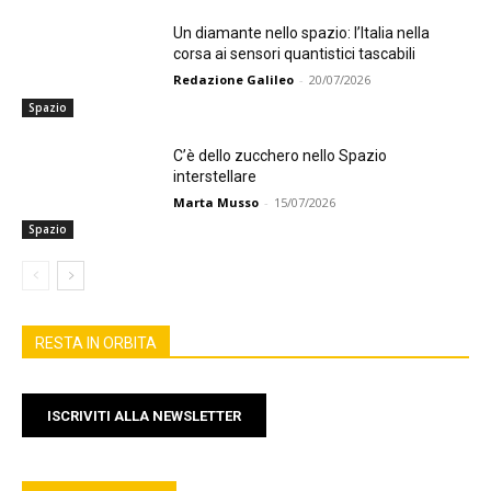
Un diamante nello spazio: l’Italia nella
corsa ai sensori quantistici tascabili
Redazione Galileo
-
20/07/2026
Spazio
C’è dello zucchero nello Spazio
interstellare
Marta Musso
-
15/07/2026
Spazio
RESTA IN ORBITA
ISCRIVITI ALLA NEWSLETTER