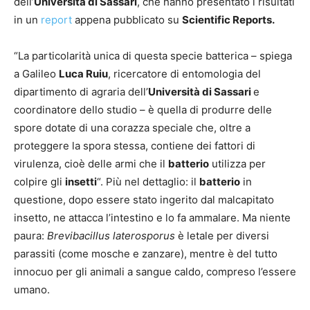
dell’
Università di Sassari
, che hanno presentato i risultati
in un
report
appena pubblicato su
Scientific Reports.
“La particolarità unica di questa specie batterica – spiega
a Galileo
Luca Ruiu
, ricercatore di entomologia del
dipartimento di agraria dell’
Università di Sassari
e
coordinatore dello studio – è quella di produrre delle
spore dotate di una corazza speciale che, oltre a
proteggere la spora stessa, contiene dei fattori di
virulenza, cioè delle armi che il
batterio
utilizza per
colpire gli
insetti
“. Più nel dettaglio: il
batterio
in
questione, dopo essere stato ingerito dal malcapitato
insetto, ne attacca l’intestino e lo fa ammalare. Ma niente
paura:
Brevibacillus laterosporus
è letale per diversi
parassiti (come mosche e zanzare), mentre è del tutto
innocuo per gli animali a sangue caldo, compreso l’essere
umano.